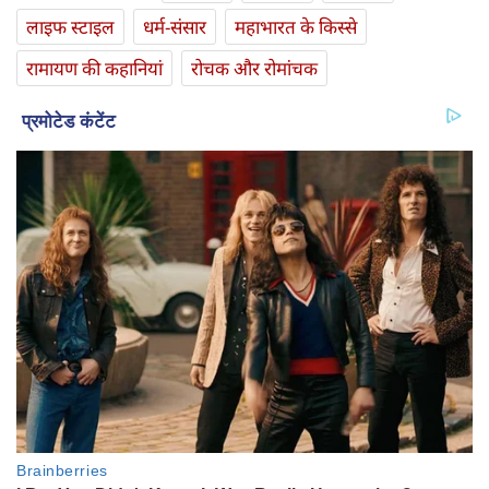
लाइफ स्‍टाइल
धर्म-संसार
महाभारत के किस्से
रामायण की कहानियां
रोचक और रोमांचक