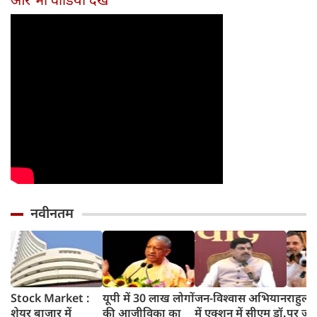
नए नियम जान लें
पत्नी
वारंटी, कीमत जानेंगे
वरना पछताएंगे
तो हो जाएंगे हैरान
नवीनतम
Stock Market :
यूपी में 30 लाख लोगों
जन-विश्वास अभियान
राहुल गा
शेयर बाजार में
की आजीविका का
में एक्शन में सीएम डॉ.
पर जो 