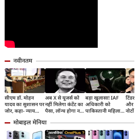
नवीनतम
सीएम डॉ. मोहन
अब X से यूजर्स को
बड़ा खुलासा! IAF
टिंडर प
यादव का सुशासन पर
नहीं मिलेगा कंटेंट का
अधिकारी को
और फिर
जोर, कहा- न्याय
पैसा, लॉन्‍च होगा नया
पाकिस्तानी महिला
नोटों क
सुनिश्चित करने के
प्रोग्राम और ये है नई
एजेंट ने बनाया
सोकर 
मोबाइल मेनिया
लिए प्रतिबद्ध है
शर्त
हनीट्रैफ का शिकार,
का सपन
सरकार
गिरफ्तार
करोड़ 