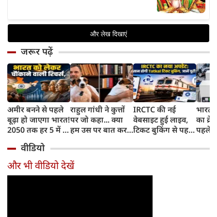
जरूर पढ़ें
अमीर बनने से पहले
राहुल गांधी ने कुत्तों
IRCTC की नई
भारत म
बूढ़ा हो जाएगा भारत!
पर जो कहा... क्या
वेबसाइट हुई लाइव,
का क्रे
2050 तक हर 5 में 1
हम उस पर बात कर
टिकट बुकिंग से पहले
पहले जा
भारतीय होगा 60
सकते हैं?
करना होगा ये जरूरी
वाहनों 
वीडियो
साल से ज्यादा उम्र का
काम, जानें पूरा
और इन
तरीका
और भी वीडियो देखें