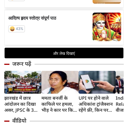
जरूर पढ़ें
झारखंड में छात्र
ममता बनर्जी के
UPI पर होने वाले
India
आंदोलन का दिखा
काफिले पर हमला,
अधिकांश ट्रांजैक्शन
Relat
असर, JPSC के 3
भीड़ ने कार पर किया
रहेंगे फ्री, किन पर
वीजा 
सदस्‍यों ने दिया
पथराव, भाजपा और
लगेगा टैक्स, सरकार
इमिग्रे
वीडियो
इस्‍तीफा, प्रदर्शन को
पुलिस पर लगा यह
ने दिया बड़ा अपडेट
अलावा