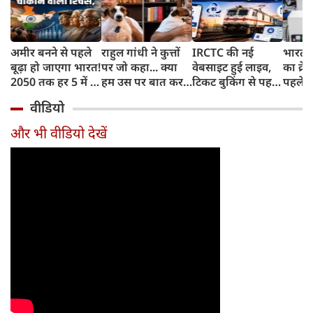
अमीर बनने से पहले
राहुल गांधी ने कुत्तों
IRCTC की नई
भारत म
बूढ़ा हो जाएगा भारत!
पर जो कहा... क्या
वेबसाइट हुई लाइव,
का क्रे
2050 तक हर 5 में 1
हम उस पर बात कर
टिकट बुकिंग से पहले
पहले जा
भारतीय होगा 60
सकते हैं?
करना होगा ये जरूरी
वाहनों 
वीडियो
साल से ज्यादा उम्र का
काम, जानें पूरा
और इन
तरीका
और भी वीडियो देखें