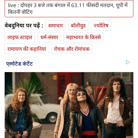
live : दोपहर 3 बजे तक बंगाल में 63.11 फीसदी मतदान, यूपी में
कितनी वोटिंग
वेबदुनिया पर पढ़ें :
समाचार
बॉलीवुड
ज्योतिष
लाइफ स्‍टाइल
धर्म-संसार
महाभारत के किस्से
रामायण की कहानियां
रोचक और रोमांचक