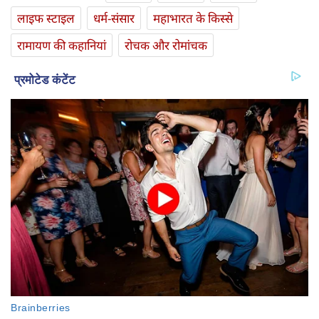
लाइफ स्‍टाइल
धर्म-संसार
महाभारत के किस्से
रामायण की कहानियां
रोचक और रोमांचक