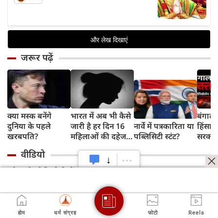
जरूर पढ़ें
क्या मस्क बनेंगे
भारत में अब भी कैसे
बंगाल 
दुनिया के पहले
जारी है हर दिन 16
नार्वे में पत्रकारिता या
हिंसा 
खरबपति?
महिलाओं की दहेज
पब्लिसिटी स्टंट?
सरकार 
हत्या?
चुनौती
वीडियो
और भी वीडियो देखें
होम
धर्म संग्रह
फोटो
Reels