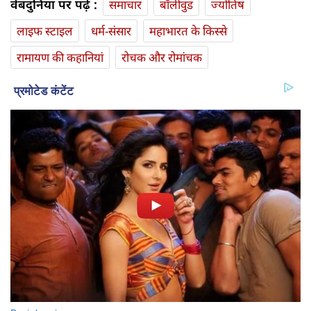
वेबदुनिया पर पढ़ें :
समाचार
बॉलीवुड
ज्योतिष
लाइफ स्‍टाइल
धर्म-संसार
महाभारत के किस्से
रामायण की कहानियां
रोचक और रोमांचक