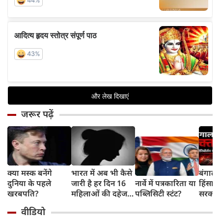
जरूर पढ़ें
क्या मस्क बनेंगे
भारत में अब भी कैसे
बंगाल 
दुनिया के पहले
जारी है हर दिन 16
नार्वे में पत्रकारिता या
हिंसा 
खरबपति?
महिलाओं की दहेज
पब्लिसिटी स्टंट?
सरकार 
हत्या?
चुनौती
वीडियो