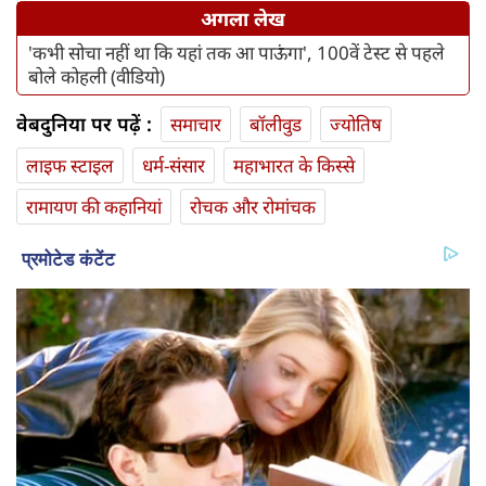
अगला लेख
'कभी सोचा नहीं था कि यहां तक आ पाऊंगा', 100वें टेस्ट से पहले
बोले कोहली (वीडियो)
वेबदुनिया पर पढ़ें :
समाचार
बॉलीवुड
ज्योतिष
लाइफ स्‍टाइल
धर्म-संसार
महाभारत के किस्से
रामायण की कहानियां
रोचक और रोमांचक