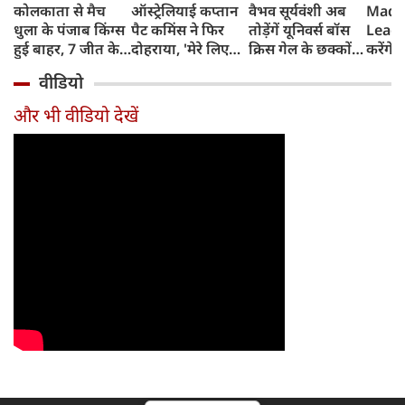
कोलकाता से मैच
ऑस्ट्रेलियाई कप्तान
वैभव सूर्यवंशी अब
Madh
धुला के पंजाब किंग्स
पैट कमिंस ने फिर
तोड़ेंगें यूनिवर्स बॉस
Leagu
हुई बाहर, 7 जीत के
दोहराया, 'मेरे लिए
क्रिस गेल के छक्कों
करेंगे
बाद 6 हार
देश पहले IPL बाद में'
का रिकॉर्ड
शामिल 
वीडियो
टीम में
और भी वीडियो देखें