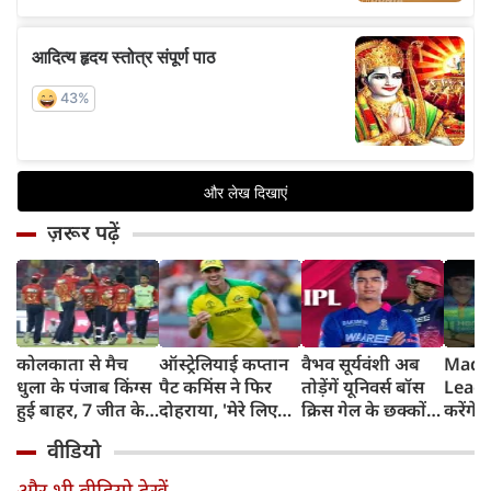
ज़रूर पढ़ें
कोलकाता से मैच
ऑस्ट्रेलियाई कप्तान
वैभव सूर्यवंशी अब
Madh
धुला के पंजाब किंग्स
पैट कमिंस ने फिर
तोड़ेंगें यूनिवर्स बॉस
Leagu
हुई बाहर, 7 जीत के
दोहराया, 'मेरे लिए
क्रिस गेल के छक्कों
करेंगे
बाद 6 हार
देश पहले IPL बाद में'
का रिकॉर्ड
शामिल 
वीडियो
टीम में
और भी वीडियो देखें