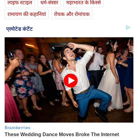
लाइफ स्‍टाइल
धर्म-संसार
महाभारत के किस्से
रामायण की कहानियां
रोचक और रोमांचक