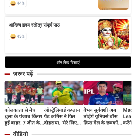
ज़रूर पढ़ें
कोलकाता से मैच
ऑस्ट्रेलियाई कप्तान
वैभव सूर्यवंशी अब
Madh
धुला के पंजाब किंग्स
पैट कमिंस ने फिर
तोड़ेंगें यूनिवर्स बॉस
Leagu
हुई बाहर, 7 जीत के
दोहराया, 'मेरे लिए
क्रिस गेल के छक्कों
करेंगे
बाद 6 हार
देश पहले IPL बाद में'
का रिकॉर्ड
शामिल 
वीडियो
टीम में