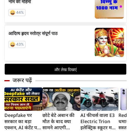
जरूर पढ़ें
Deepfake पर
छोटे बेटे अबान की
AI फीचर्स वाला E3
Redmi
सरकार का बड़ा
मौत के बाद क्या
Electric Trion
धमाका
एक्शन, AI कंटेंट पर
सामने आएगी
इलेक्ट्रिक स्कूटर मचा
सस्ता स