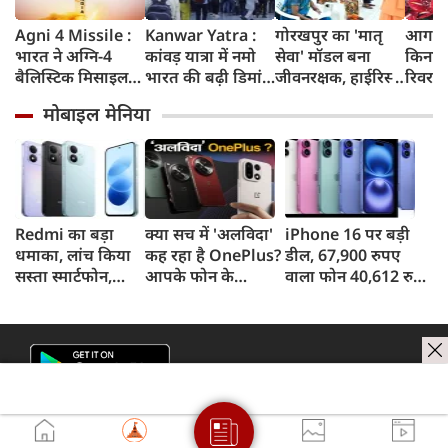
Agni 4 Missile :
Kanwar Yatra :
गोरखपुर का 'मातृ
आगरा म
भारत ने अग्नि-4
कांवड़ यात्रा में नमो
सेवा' मॉडल बना
किनारे
बैलिस्टिक मिसाइल
भारत की बढ़ी डिमांड,
जीवनरक्षक, हाईरिस्क
रिवर फ्
का सफल परीक्षण
गाजियाबाद समेत
गर्भवती महिलाओं के
करोड़ 
मोबाइल मेनिया
किया, 4,000 KM
कई स्टेशनों पर 50%
इलाज से बची 77
करेगी 
तक मारक क्षमता
तक बढ़ी यात्रियों की
जिंदगियां
मिलेंग
संख्या
सुविधा
Redmi का बड़ा
क्या सच में 'अलविदा'
iPhone 16 पर बड़ी
धमाका, लांच किया
कह रहा है OnePlus?
डील, 67,900 रुपए
सस्ता स्मार्टफोन,
आपके फोन के
वाला फोन 40,612 रुपए
8,000mAh बैटरी
अपडेट्स और वारंटी पर
में खरीदने का मौका, ऐसे
और 50MP कैमरा
आया बड़ा अपडेट
मिलेगा डिस्काउंट