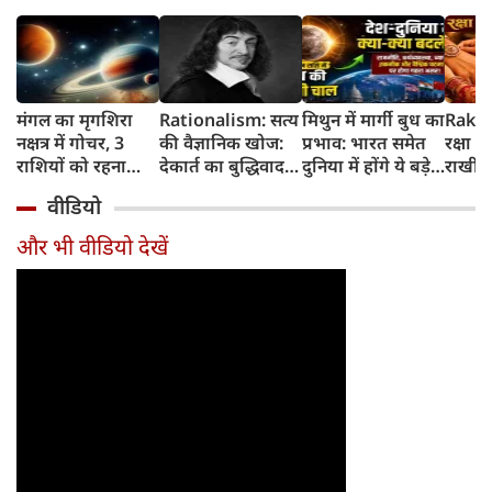
मंगल का मृगशिरा
Rationalism: सत्य
मिथुन में मार्गी बुध का
Rakhi
नक्षत्र में गोचर, 3
की वैज्ञानिक खोज:
प्रभाव: भारत समेत
रक्षा ब
राशियों को रहना
देकार्त का बुद्धिवाद
दुनिया में होंगे ये बड़े
राखी ब
होगा 12 अगस्त तक
और आधुनिक दर्शन
बदलाव
मुहूर्त?
वीडियो
सावधान
का जन्म
और भी वीडियो देखें