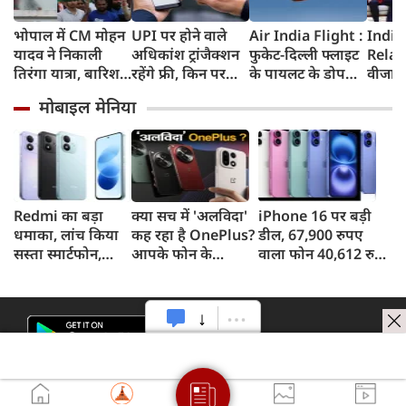
भोपाल में CM मोहन
UPI पर होने वाले
Air India Flight :
India
यादव ने निकाली
अधिकांश ट्रांजैक्शन
फुकेट-दिल्ली फ्लाइट
Relat
तिरंगा यात्रा, बारिश
रहेंगे फ्री, किन पर
के पायलट के डोप
वीजा 
में भी सैकड़ों युवाओं
लगेगा टैक्स, सरकार
टेस्ट पर एयर इंडिया ने
इमिग्रे
मोबाइल मेनिया
ने दिखाया देशभक्ति
ने दिया बड़ा अपडेट
कहा- रिपोर्ट नहीं
अलावा
का जज्बा
मिली, टिप्पणी की
अमेरिक
स्थिति में नहीं
जेडी वें
की चर्च
Redmi का बड़ा
क्या सच में 'अलविदा'
iPhone 16 पर बड़ी
धमाका, लांच किया
कह रहा है OnePlus?
डील, 67,900 रुपए
सस्ता स्मार्टफोन,
आपके फोन के
वाला फोन 40,612 रुपए
8,000mAh बैटरी
अपडेट्स और वारंटी पर
में खरीदने का मौका, ऐसे
और 50MP कैमरा
आया बड़ा अपडेट
मिलेगा डिस्काउंट