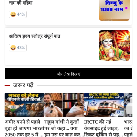
जरूर पढ़ें
अमीर बनने से पहले
राहुल गांधी ने कुत्तों
IRCTC की नई
भारत म
बूढ़ा हो जाएगा भारत!
पर जो कहा... क्या
वेबसाइट हुई लाइव,
का क्रे
2050 तक हर 5 में 1
हम उस पर बात कर
टिकट बुकिंग से पहले
पहले जा