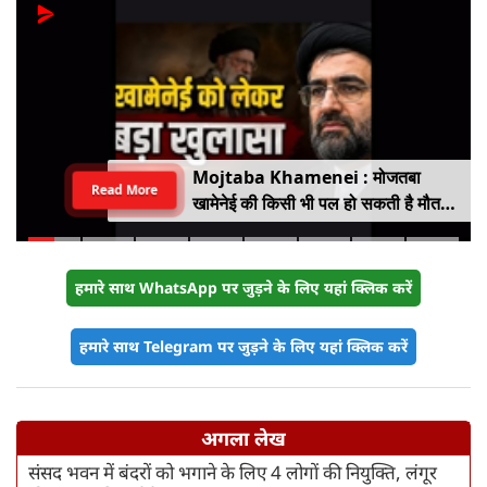
Mojtaba Khamenei : मोजतबा
Read More
खामेनेई की किसी भी पल हो सकती है मौत,
इजराइली मीडिया के दावे के बीच सामने आया
वीडियो, कैसी है ईरान के सुप्रीम लीडर की
हालत
हमारे साथ WhatsApp पर जुड़ने के लिए यहां क्लिक करें
हमारे साथ Telegram पर जुड़ने के लिए यहां क्लिक करें
अगला लेख
संसद भवन में बंदरों को भगाने के लिए 4 लोगों की नियुक्ति, लंगूर