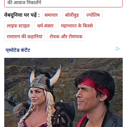
की आवाज निकालेंगे
वेबदुनिया पर पढ़ें :
समाचार
बॉलीवुड
ज्योतिष
लाइफ स्‍टाइल
धर्म-संसार
महाभारत के किस्से
रामायण की कहानियां
रोचक और रोमांचक