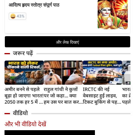
जरूर पढ़ें
अमीर बनने से पहले
राहुल गांधी ने कुत्तों
IRCTC की नई
भारत म
बूढ़ा हो जाएगा भारत!
पर जो कहा... क्या
वेबसाइट हुई लाइव,
का क्रे
2050 तक हर 5 में 1
हम उस पर बात कर
टिकट बुकिंग से पहले
पहले जा
भारतीय होगा 60
सकते हैं?
करना होगा ये जरूरी
वाहनों 
वीडियो
साल से ज्यादा उम्र का
काम, जानें पूरा
और इन
तरीका
और भी वीडियो देखें