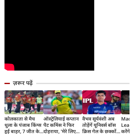
ज़रूर पढ़ें
कोलकाता से मैच
ऑस्ट्रेलियाई कप्तान
वैभव सूर्यवंशी अब
Madh
धुला के पंजाब किंग्स
पैट कमिंस ने फिर
तोड़ेंगें यूनिवर्स बॉस
Leagu
हुई बाहर, 7 जीत के
दोहराया, 'मेरे लिए
क्रिस गेल के छक्कों
करेंगे