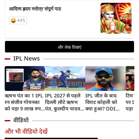
IPL News
ऋषभ पंत का 1 IPL
IPL 2027 से पहले
IPL जीत के बाद
टिम डे
रन संजीव गोयनका
दिल्ली लौटे ऋषभ
विराट कोहली को
पर IC
को पड़ा 9 लाख रुपए
पंत, कुलदीप यादव
क्या हुआ? ODI
पड़ा भ
का, जानिए कैसे
पहुंचे लखनऊ
Series में टीम से
BAN, 
वीडियो
बाहर होने की खबर ने
फिंगर
बढ़ाई चिंता
फंसे थे
और भी वीडियो देखें