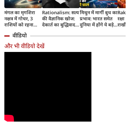
मंगल का मृगशिरा
Rationalism: सत्य
मिथुन में मार्गी बुध का
Rakhi
नक्षत्र में गोचर, 3
की वैज्ञानिक खोज:
प्रभाव: भारत समेत
रक्षा ब
राशियों को रहना
देकार्त का बुद्धिवाद
दुनिया में होंगे ये बड़े
राखी ब
होगा 12 अगस्त तक
और आधुनिक दर्शन
बदलाव
मुहूर्त?
वीडियो
सावधान
का जन्म
और भी वीडियो देखें