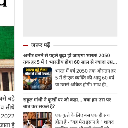
जरूर पढ़ें
अमीर बनने से पहले बूढ़ा हो जाएगा भारत! 2050
तक हर 5 में 1 भारतीय होगा 60 साल से ज्यादा उम्र
का
भारत में वर्ष 2050 तक औसतन हर
5 में से एक व्यक्ति की आयु 60 वर्ष
या उससे अधिक होगी। साथ ही
लगभग 10 में से 7 बुजुर्ग ग्रामीण
बसे बड़े
भारत में रहेंगे। ‘ट्रांसफॉर्म रूरल
राहुल गांधी ने कुत्तों पर जो कहा... क्या हम उस पर
इंडिया’ (टीआरआई) की रिचर्स के
बात कर सकते हैं?
ाव सीधे
अनुसार भारत विकसित देशों के
एक कुत्ते के लिए बस एक ही सच
ई 2022
विपरीत समृद्ध बनने से पहले ही वृद्ध
होता है - "यह मेरा इंसान है।" शायद
जाता है
होती आबादी वाले देश की श्रेणी में