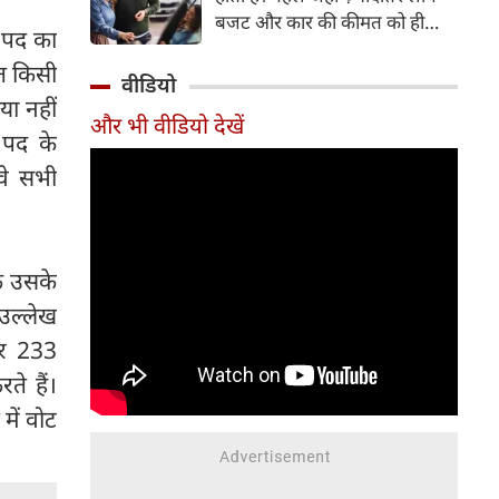
बजट और कार की कीमत को ही
ि पद का
सबसे अहम मानते थे, वहीं आज
हत किसी
खरीदार कई दूसरे पहलुओं पर भी
वीडियो
ध्यान देते हैं। आइए जानते हैं कि कार
या नहीं
और भी वीडियो देखें
खरीदते समय किन बातों पर ध्यान
 पद के
देना चाहिए।
वे सभी
कि उसके
ा उल्लेख
और 233
ते हैं।
में वोट