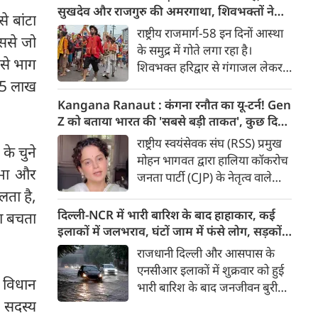
मुद्दा’ बताते हुए आरोप लगाया कि
सुखदेव और राजगुरु की अमरगाथा, शिवभक्तों ने
े बांटा
इसके इस्तेमाल से वाहनों को नुकसान
अनोखे अंदाज में दी श्रद्धांजलि
राष्ट्रीय राजमार्ग-58 इन दिनों आस्था
ससे जो
हो रहा है और इसका आर्थिक बोझ
के समुद्र में गोते लगा रहा है।
आम उपभोक्ताओं पर पड़ रहा है।
 से भाग
शिवभक्त हरिद्वार से गंगाजल लेकर
अपने-अपने गंतव्य की तरफ बढ़ रहे
ए 5 लाख
है। लाखों शिवभक्तों के बीच रंग-
Kangana Ranaut : कंगना रनौत का यू-टर्न! Gen
बिरंगी और आकर्षक कांवड़ें हर किसी
Z को बताया भारत की 'सबसे बड़ी ताकत', कुछ दिन
का ध्यान बरबस अपनी ओर खींच रही
पहले प्रदर्शनकारियों को कहा था 'जेनरेशन गटर'
राष्ट्रीय स्वयंसेवक संघ (RSS) प्रमुख
के चुने
हैं। लेकिन ऐसे में जब शिव चौक से
मोहन भागवत द्वारा हालिया कॉकरोच
एक गुजरी कांवड़ ने लोगों के दिलों को
सभा और
जनता पार्टी (CJP) के नेतृत्व वाले
गहराई तक छू लिया। यह केवल
प्रदर्शनों में Gen Z की भूमिका को
लता है,
कांवड़ नहीं थी, बल्कि देश की
समर्थन दिए जाने के एक दिन बाद
दिल्ली-NCR में भारी बारिश के बाद हाहाकार, कई
दा बचता
आजादी के अमर सेनानियों को
बीजेपी सांसद और अभिनेत्री कंगना
इलाकों में जलभराव, घंटों जाम में फंसे लोग, सड़कों
समर्पित एक चलती-फिरती श्रद्धांजलि
रनौत ने अपने पहले के बयान पर
पर भरा कमर तक पानी
राजधानी दिल्ली और आसपास के
थी।
सफाई दी। उन्होंने अब Gen Z को
एनसीआर इलाकों में शुक्रवार को हुई
भारत की ‘सबसे बड़ी ताकत’ बताया
ी विधान
भारी बारिश के बाद जनजीवन बुरी
है। कंगना ने कहा कि कुछ लोगों के
तरह प्रभावित हुआ। दिल्ली, नोएडा
ए सदस्य
व्यवहार के आधार पर पूरी पीढ़ी को