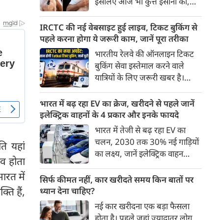
इसलिए आज भी कुत्ते इंसानों को,
पहुंच रहा है।
इंसानों से बेहतर समझते हैं। जब हम
भू-राजनीति से लेकर कृत्रिम
IRCTC की नई वेबसाइट हुई लाइव, टिकट बुकिंग से
बुद्धिमत्ता, जलवायु परिवर्तन से लेकर
पहले करना होगा ये जरूरी काम, जानें पूरा तरीका
क्रिकेट तक हर विषय पर बहस कर
भारतीय रेलवे की ऑनलाइन टिकट
सकते हैं, तो उस जीव पर भी एक
बुकिंग सेवा इस्तेमाल करने वाले
गंभीर चर्चा बनती है जिसने किसी भी
यात्रियों के लिए जरूरी खबर है।
सभ्यता से पहले इंसान का साथ चुना
IRCTC ने अपनी नई टिकट बुकिंग
था। दुर्भाग्य यह है कि आज कुत्तों के
वेबसाइट का बीटा वर्जन लॉन्च कर
भारत में बढ़ रहा EV का क्रेज, खरीदने से पहले जानें
बारे में हमारी राय पशु-चिकित्सकों,
दिया है। करीब 24 साल पुराने
इलेक्ट्रिक वाहनों के 4 प्रकार और इनके फायदे
व्यवहार वैज्ञानिकों या विशेषज्ञों से
इंटरफेस के बाद वेबसाइट को नए
भारत में तेजी से बढ़ रहा EV का
कम... और व्हाट्सऐप यूनिवर्सिटी से
डिजाइन और कई नए फीचर्स के साथ
चलन, 2030 तक 30% नई गाड़ियों
ज़्यादा बनती है।
ति यहां
अपडेट किया गया है।
का लक्ष्य, जानें इलेक्ट्रिक वाहन
नाव होता
कितने प्रकार के होते हैं और क्या है
ारत में
200 अरब रुपए का मौका
सिर्फ कीमत नहीं, कार खरीदते समय किन बातों पर
्ति हैं,
ध्यान देना चाहिए?
नई कार खरीदना एक बड़ा फैसला
होता है। पहले जहां ज़्यादातर लोग