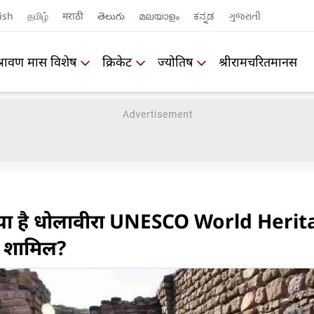
ish
தமிழ்
मराठी
తెలుగు
മലയാളം
ಕನ್ನಡ
ગુજરાતી
श्रावण मास विशेष
क्रिकेट
ज्योतिष
श्रीरामचरितमानस
्या है धोलावीरा UNESCO World Heri
ुआ शामिल?