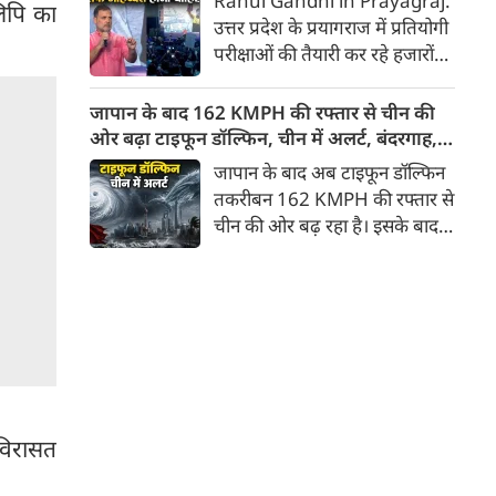
Rahul Gandhi in Prayagraj:
िपि का
बातचीत का दौर चला। लेकिन यह
उत्तर प्रदेश के प्रयागराज में प्रतियोगी
बैठक भी पूरी तरह बेनतीजा साबित
परीक्षाओं की तैयारी कर रहे हजारों
हुई।
युवाओं और छात्रों के बीच पहुंचे
कांग्रेस नेता राहुल गांधी ने केंद्र की
जापान के बाद 162 KMPH की रफ्तार से चीन की
मोदी सरकार पर तीखा प्रहार किया है।
ओर बढ़ा टाइफून डॉल्फिन, चीन में अलर्ट, बंदरगाह,
'छात्रों की गूंज' कार्यक्रम के दौरान
स्कूल बंद, उड़ानें रद्द
जापान के बाद अब टाइफून डॉल्फिन
भारी बारिश और जलभराव के बीच
तकरीबन 162 KMPH की रफ्तार से
उमड़े युवाओं के हुजूम को संबोधित
चीन की ओर बढ़ रहा है। इसके बाद
करते हुए राहुल गांधी ने कहा कि देश
नागरिकों में दहशत है। इसके चलते
में युवाओं के रोजगार के सभी 5
चीन में अलर्ट जारी किया गया है। वहां
प्रमुख रास्ते बंद कर दिए गए हैं।
के बंदरगाह बंद कर दिए गए हैं। स्‍कूल
की छुट्टियां घोषित की गई हैं, जबकि
उड़ानें रद्द कर दी गई हैं। बता दें कि
कई लोग इस तूफान से हताहत हुए हैं।
 विरासत