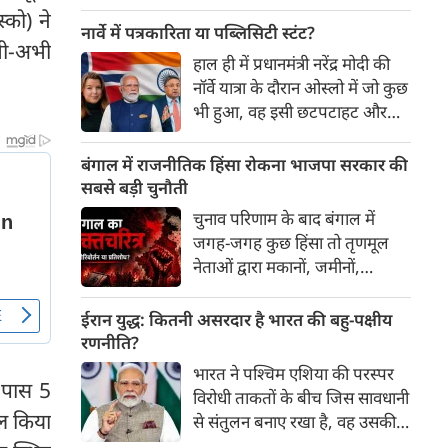
बावजूद दहेज जैसी कुप्रथा आज भी
्को) ने
अलग-अलग तरीकों से जारी है।
नार्वे में पत्रकारिता या पब्लिसिटी स्टंट?
अभी-अभी
हाल ही में प्रधानमंत्री नरेंद्र मोदी की
नॉर्वे यात्रा के दौरान ओस्लो में जो कुछ
भी हुआ, वह इसी छटपटाहट और
एजेंडा-आधारित पत्रकारिता का एक
ज्वलंत उदाहरण है। दुःख की बात यह
बंगाल में राजनीतिक हिंसा रोकना भाजपा सरकार की
है कि विदेशी जमीन पर रची गई एक
सबसे बड़ी चुनौती
पब्लिसिटी स्टंट की स्क्रिप्ट पर भारत
चुनाव परिणाम के बाद बंगाल में
का मुख्य विपक्ष न केवल तालियां
जगह-जगह कुछ हिंसा तो तृणमूल
बजा रहा है, बल्कि अपने ही देश की
नेताओं द्वारा मकानों, जमीनों,
छवि को धूमिल करने के लिए इसका
कार्यालयों पर कब्जे के संदर्भ में हुई
इस्तेमाल कर रहा है...
जब लोग स्वयं निकलकर इसे मुक्त
ईरान युद्ध: कितनी असरदार है भारत की बहु-पक्षीय
कराने लगे। इसी तरह हिंदुओं के कई
रणनीति?
धर्मस्थलों या धर्म स्थानों की मुक्ति के
भारत ने पश्चिम एशिया की परस्पर
दृश्य भी सामने आए।
 पास 5
विरोधी ताकतों के बीच जिस सावधानी
िल किया
से संतुलन बनाए रखा है, वह उसकी
बड़ी उपलब्धि रही है। हालांकि,