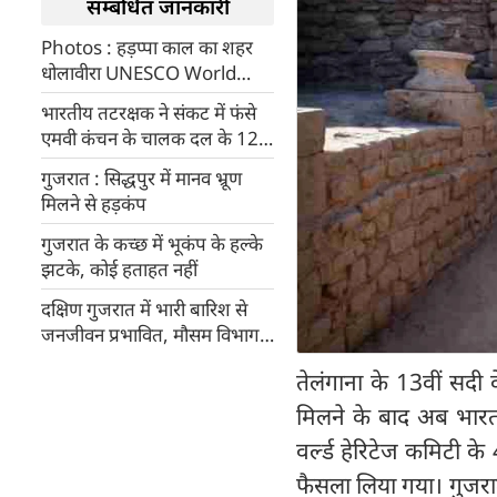
सम्बंधित जानकारी
Photos : हड़प्पा काल का शहर
धोलावीरा UNESCO World
Heritage List में शामिल
भारतीय तटरक्षक ने संकट में फंसे
एमवी कंचन के चालक दल के 12
सदस्यों को बचाया
गुजरात : सिद्धपुर में मानव भ्रूण
मिलने से हड़कंप
गुजरात के कच्छ में भूकंप के हल्के
झटके, कोई हताहत नहीं
दक्षिण गुजरात में भारी बारिश से
जनजीवन प्रभावित, मौसम विभाग ने
दी यह चेतावनी...
तेलंगाना के 13वीं सदी क
मिलने के बाद अब भारत
वर्ल्ड हेरिटेज कमिटी के
फैसला लिया गया। गुजरात