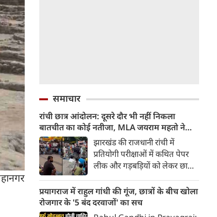
समाचार
रांची छात्र आंदोलन: दूसरे दौर भी नहीं निकला
बातचीत का कोई नतीजा, MLA जयराम महतो ने
किया अनशन का ऐलान
झारखंड की राजधानी रांची में
प्रतियोगी परीक्षाओं में कथित पेपर
लीक और गड़बड़ियों को लेकर छात्रों
महानगर
का आक्रोश थमने का नाम नहीं ले रहा
है। शनिवार को सरकार और
प्रयागराज में राहुल गांधी की गूंज, छात्रों के बीच खोला
आंदोलनकारी छात्र संगठनों के बीच
रोजगार के '5 बंद दरवाजों' का सच
गतिरोध को खत्म करने के लिए