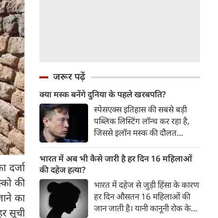
जरूर पढ़ें
क्या मस्क बनेंगे दुनिया के पहले खरबपति?
स्पेसएक्स इतिहास की सबसे बड़ी
पब्लिक लिस्टिंग लॉन्च कर रहा है,
जिससे इलॉन मस्क की दौलत
आसमान की ऊंचाइयों पर पहुंच
जाएगी। क्या इस कंपनी की ‘इस
भारत में अब भी कैसे जारी है हर दिन 16 महिलाओं
ा दर्जा
दुनिया से परे’ वाली महत्वाकांक्षाएं
की दहेज हत्या?
सचमुच ब्रह्मांड जितनी
्को की
भारत में दहेज से जुड़ी हिंसा के कारण
जाने का
हर दिन औसतन 16 महिलाओं की
जान जाती है। यानी कानूनी रोक के
हर सूची