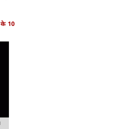
 के 10
M