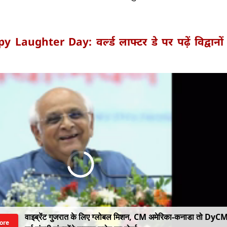
 Laughter Day: वर्ल्ड लाफ्टर डे पर पढ़ें विद्वानों
वाइब्रेंट गुजरात के लिए ग्लोबल मिशन, CM अमेरिका-कनाडा तो DyC
ore