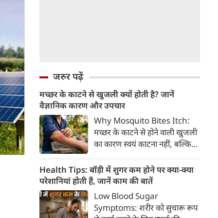
जरुर पढ़ें
मच्छर के काटने से खुजली क्यों होती है? जानें
वैज्ञानिक कारण और उपचार
Why Mosquito Bites Itch:
मच्छर के काटने से होने वाली खुजली
का कारण स्वयं काटना नहीं, बल्कि
मच्छर की लार के प्रति शरीर की
प्रतिरक्षा प्रतिक्रिया है। हिस्टामिन के
Health Tips: बॉड़ी में शुगर कम होने पर क्या-क्या
निकलने से त्वचा पर लालिमा, सूजन
परेशानियां होती हैं, जानें काम की बातें
और खुजली होती है। यहां जानिए
Low Blood Sugar
मच्छर के काटने से खुजली क्यों होती
Symptoms: शरीर को सुचारू रूप
है, इसके पीछे का वैज्ञानिक कारण