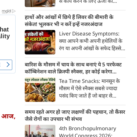
से कार्य करने के लिए ऊर्जा की
क्या है, हिस्टामिन की क्या भूमिका
आवश्यकता होती है और इस ऊर्जा
होती है और खुजली से राहत पाने के
का प्रमुख स्रोत ग्लूकोज यानी ब्लड
हाथों और आंखों में छिपे हैं लिवर की बीमारी के
प्रभावी घरेलू व चिकित्सीय उपाय।
शुगर है। जब शरीर में ब्लड शुगर का
संकेत! भूलकर भी न करें इन्हें नजरअंदाज
स्तर सामान्य से कम हो जाता है, तो
Liver Disease Symptoms:
इस स्थिति को हाइपोग्लाइसीमिया
क्या आपने कभी अपनी हथेलियों के
(Hypoglycemia) कहा जाता है।
रंग या अपनी आंखों के सफेद हिस्से
ब्लड शुगर कम होने पर शरीर तुरंत
(स्केलेरा) पर बारीकी से गौर किया है?
संकेत देना शुरू कर देता है।
अक्सर हम हलकी लालिमा या आंखों
बारिश के मौसम में चाय के साथ बनाएं ये 5 परफेक्ट
के पीलेपन को थकान समझकर टाल
कॉम्बिनेशन वाले क्रिस्पी स्नैक्स, हर कोई करेगा
देते हैं। लेकिन शरीर के ये छोटे-छोटे
तारीफ
Tea Time Snacks: मानसून के
बदलाव असल में एक बहुत बड़ी
मौसम में ऐसे स्नैक्स सबसे ज्यादा
चेतावनी हो सकते हैं।
पसंद किए जाते हैं जो बाहर से
कुरकुरे, अंदर से नरम और स्वाद में
लाजवाब हों। यहां आपके लिये प्रस्तुत
समय रहते अगर हो जाए लक्षणों की पहचान, तो कैंसर
वस आज,
हैं पकौड़ों से लेकर कॉर्न फ्रिटर्स तक
जैसे रोगों का उपचार भी संभव
के कई मसालेदार स्नैक्स की ऐसी
4th Bronchopulmonary
रेसिपीज, जिन्हें आप घर पर कम
World Congress 2026: