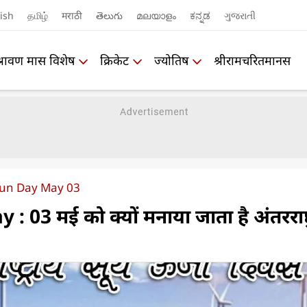
ish
தமிழ்
मराठी
తెలుగు
മലയാളം
ಕನ್ನಡ
ગુજરાતી
श्रावण मास विशेष
क्रिकेट
ज्योतिष
श्रीरामचरितमानस
Sun Day May 03
 03 मई को क्यों मनाया जाता है अंतरराष्ट