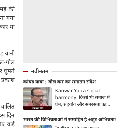
ष मई की
ाना गया
आकार या
ंड यानी
ोल-गोल
 घूमते
नवीनतम
े प्रकाश
कांवड़ यात्रा : ‘बोल बम’ का सनातन संदेश
Kanwar Yatra social
harmony: किसी भी समाज में
प्रेम, सहयोग और समरसता का
संचालित
वातावरण तब स्वतः निर्मित होता है,
 इस दिन
जब व्यक्ति अपने अहंकार का त्याग
भारत की विभिन्नताओं में समाहित है अटूट अभिन्नता!
 लिए कई
कर भक्ति का पथ अपनाता है। कांवड़