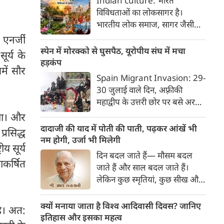
Indian culture: भारत
यात्रा इसी सत्य का सजीव प्रतीक है।
विविधताओं का लोकसागर है।
मनुष्य को मनुष्य से जोड़ने वाली
भारतीय लोक समाज, सागर जैसी
सांस्कृतिक चेतना की यह एक विराट
विशालता के साथ ही साथ लोकजीवन
 एनर्जी
यात्रा है जिसमें जाति, वर्ग, भाषा,
में समायी अंतहीन विविधताओं का
स्पेन में मोरक्को से घुसपैठ, यूरोपीय संघ में मचा
र्य के
क्षेत्र, आर्थिक स्थिति और सामाजिक
जीता-जागता संग्रहालय हैं। हमारा
हड़कंप
भेदभाव गौण हो जाते हैं।
ें सौर
देश भारत, लोकजीवन की अंतहीन
Spain Migrant Invasion: 29-
विविधताओं का गहरा जमावड़ा है।
30 जुलाई वाले दिन, अफ़्रीकी
महाद्वीप के उत्तरी छोर पर बसे अरबी
राजशाही के देश मोरक्को से भाग रहे
 था। और
'जेन-जी' किस्म के हज़ारों युवाओं ने
दादाजी की याद में पोती की पाती, पढ़कर आंखें भी
रसिद्ध
एक ऐसा दृश्य रच दिया, जिससे
नम होगी, उर्जा भी मिलेगी
य सूर्य
यूरोपीय संघ के देशों में तहलका मच
दिन बदल जाते हैं— मौसम बदल
गया। वे गिरते-पड़ते-दौड़ते हुए
आकर्षित
जाते हैं और साल बदल जाते हैं।
मोरक्को से ही सटे—पर स्पेनी
लेकिन कुछ स्‍मृतियां, कुछ सीख और
स्वामित्व वाले एक छोटे से अलग
कुछ रिश्‍तों के अर्थ और उनकी
भूखंड पर बसे— 'सेउता' (Ceuta)
अहमियत कभी नहीं बदलती। ऐसे
क्यों मनाया जाता है विश्व आदिवासी दिवस? जानिए
है। अत:
नाम के शहर में ऐसे पहुँचे, मानो
रिश्‍ते जो अपनी अगली पीढ़ी को तब
इतिहास और इसका महत्व
आनन-फानन में उस पर धावा बोल