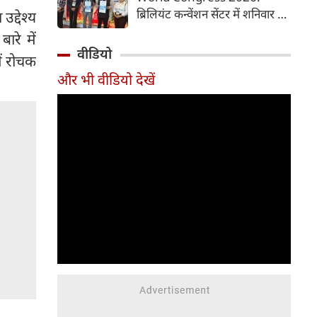
समय में आसानी से तैयार कर सकते
ब्रिलियंट कन्वेंशन सेंटर में शनिवार से
द्देश्य
हैं।
चौथी ब्रोंकोपल्मोनरी वर्ल्ड कांग्रेस
ारे में
2026 की मुख्य कॉन्फ्रेंस की
वीडियो
ें रोचक
शुरुआत हुई। इस कॉन्फ्रेंस में देश-
और भी वीडियो देखें
विदेश से आए पल्मोनोलॉजिस्ट,
क्रिटिकल केयर विशेषज्ञ, थोरासिक
सर्जन, मेडिकल रिसर्चर और युवा
चिकित्सक शामिल हुए। पहले दिन
विशेषज्ञों ने फेफड़ों की बीमारियों के
आधुनिक उपचार, नई रिसर्च और
उन्नत तकनीकों पर अपने अनुभव
साझा किए। इस कॉन्फ्रेंस में 700 से
अधिक प्रतिभागियों ने पंजीकरण
(रजिस्ट्रेशन) कराया है।