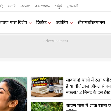
ிழ்
मराठी
తెలుగు
മലയാളം
ಕನ್ನಡ
ગુજરાતી
श्रावण मास विशेष
क्रिकेट
ज्योतिष
श्रीरामचरितमानस
सावधान! थाली में रखा पन
है या वेजिटेबल ऑयल से बन
नकली? 2 मिनट के इस टेस्ट स
सच्चाई
श्रावण मास में शाक खाना क्य