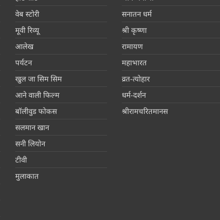
वेब स्टोरी
सनातन धर्म
मूवी रिव्यू
श्री कृष्णा
आलेख
रामायण
पर्यटन
महाभारत
खुल जा सिम सिम
व्रत-त्योहार
आने वाली फिल्म
धर्म-दर्शन
बॉलीवुड फोकस
श्रीरामचरितमानस
सलमान खान
सनी लियोन
टीवी
मुलाकात