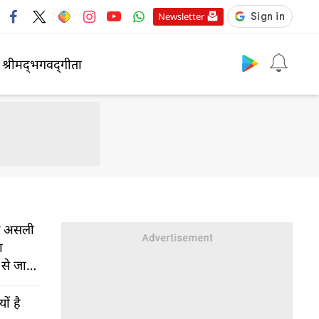
Newsletter
श्रीमद्‍भगवद्‍गीता
ीर असली
ा
े जानें
ों है