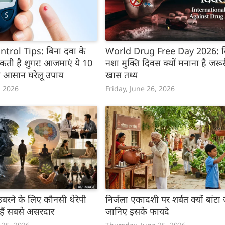
trol Tips: बिना दवा के
World Drug Free Day 2026: व
सकती है शुगर! आजमाएं ये 10
नशा मुक्ति दिवस क्यों मनाना है जरूरी
द आसान घरेलू उपाय
खास तथ्य
, 2026
Friday, June 26, 2026
बरने के लिए कौनसी थेरेपी
निर्जला एकादशी पर शर्बत क्यों बांटा 
ैं सबसे असरदार
जानिए इसके फायदे