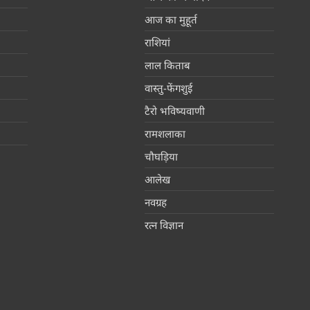
आज का मुहूर्त
राशियां
लाल किताब
वास्तु-फेंगशुई
टैरो भविष्यवाणी
रामशलाका
चौघड़िया
आलेख
नवग्रह
रत्न विज्ञान