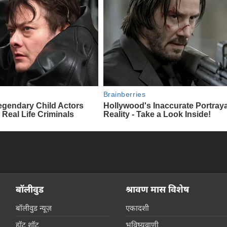
बॉलीवुड
श्रावण मास विशेष
बॉलीवुड न्यूज़
एकादशी
हॉट शॉट
भविष्यवाणी