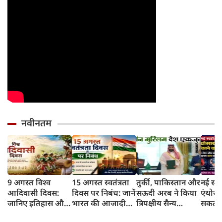
नवीनतम
9 अगस्त विश्व
15 अगस्त स्वतंत्रता
तुर्की, पाकिस्तान और
नई स्टड
आदिवासी दिवस:
दिवस पर निबंध: जानें
सऊदी अरब ने किया
एंथोसा
जानिए इतिहास और
भारत की आजादी
त्रिपक्षीय सैन्य
सकता ह
इसका महत्व
का इतिहास और
समझौता
और डा