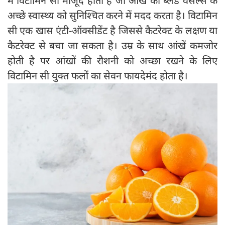
में व‍िटाम‍िन सी मौजूद होता है जो आंख की ब्लड वेसेल्स के
अच्छे स्वास्थ्य को सुनिश्चित करने में मदद करता है। व‍िटाम‍िन
सी एक खास एंटी-ऑक्‍सीडेंट है ज‍िससे कैटरेक्‍ट के लक्षण या
कैटरेक्‍ट से बचा जा सकता है। उम्र के साथ आंखें कमजोर
होती है पर आंखों की रौशनी को अच्‍छा रखने के ल‍िए
व‍िटाम‍िन सी युक्‍त फलों का सेवन फायदेमंद होता है।