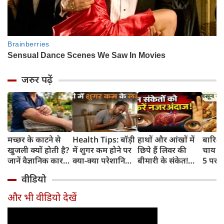
जरुर पढ़ें
मच्छर के काटने से
Health Tips: बॉड़ी
हाथों और आंखों में
बारिश 
खुजली क्यों होती है?
में शुगर कम होने पर
छिपे हैं लिवर की
चाय के
जानें वैज्ञानिक कारण
क्या-क्या परेशानियां
बीमारी के संकेत!
5 परफे
और उपचार
होती हैं, जानें काम की
भूलकर भी न करें इन्हें
कॉम्बि
वीडियो
बातें
नजरअंदाज
क्रिस्पी
कोई क
और भी वीडियो देखें