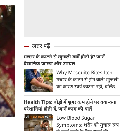
जरुर पढ़ें
मच्छर के काटने से खुजली क्यों होती है? जानें
वैज्ञानिक कारण और उपचार
Why Mosquito Bites Itch:
मच्छर के काटने से होने वाली खुजली
का कारण स्वयं काटना नहीं, बल्कि
मच्छर की लार के प्रति शरीर की
प्रतिरक्षा प्रतिक्रिया है। हिस्टामिन के
Health Tips: बॉड़ी में शुगर कम होने पर क्या-क्या
निकलने से त्वचा पर लालिमा, सूजन
परेशानियां होती हैं, जानें काम की बातें
और खुजली होती है। यहां जानिए
Low Blood Sugar
मच्छर के काटने से खुजली क्यों होती
Symptoms: शरीर को सुचारू रूप
है, इसके पीछे का वैज्ञानिक कारण