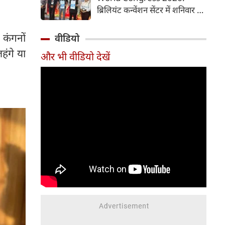
समय में आसानी से तैयार कर सकते
ब्रिलियंट कन्वेंशन सेंटर में शनिवार से
हैं।
चौथी ब्रोंकोपल्मोनरी वर्ल्ड कांग्रेस
2026 की मुख्य कॉन्फ्रेंस की
 कंगनों
वीडियो
शुरुआत हुई। इस कॉन्फ्रेंस में देश-
हंगे या
और भी वीडियो देखें
विदेश से आए पल्मोनोलॉजिस्ट,
क्रिटिकल केयर विशेषज्ञ, थोरासिक
सर्जन, मेडिकल रिसर्चर और युवा
चिकित्सक शामिल हुए। पहले दिन
विशेषज्ञों ने फेफड़ों की बीमारियों के
आधुनिक उपचार, नई रिसर्च और
उन्नत तकनीकों पर अपने अनुभव
साझा किए। इस कॉन्फ्रेंस में 700 से
अधिक प्रतिभागियों ने पंजीकरण
(रजिस्ट्रेशन) कराया है।