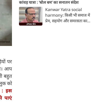
यहां जानें।
कांवड़ यात्रा : ‘बोल बम’ का सनातन संदेश
Kanwar Yatra social
harmony: किसी भी समाज में
प्रेम, सहयोग और समरसता का
वातावरण तब स्वतः निर्मित होता है,
जब व्यक्ति अपने अहंकार का त्याग
कर भक्ति का पथ अपनाता है। कांवड़
यात्रा इसी सत्य का सजीव प्रतीक है।
मनुष्य को मनुष्य से जोड़ने वाली
सांस्कृतिक चेतना की यह एक विराट
यात्रा है जिसमें जाति, वर्ग, भाषा,
ियों पर
क्षेत्र, आर्थिक स्थिति और सामाजिक
गे। आप
भेदभाव गौण हो जाते हैं।
भी बहुत
 लुक को
 : इस
 पाएं