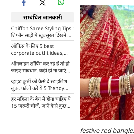
सम्बंधित जानकारी
Chiffon Saree Styling Tips :
शिफॉन साड़ी में खूबसूरत दिखने के
टिप्‍स
ऑफिस के लिए 5 best
corporate outfit ideas,
जानिए किन आउटफिट्स से मिलेगा
ऑनलाइन शॉपिंग कर रहे हैं तो हो
परफेक्ट प्रोफेशनल लुक
जाइए सावधान, कहीं हो ना जाएं
किसी स्कैम के शिकार
व्हाइट कुर्ती को कैसे दें स्टाइलिश
लुक, फॉलो करें ये 5 Trendy
Outfit Tips
हर महिला के बैग में होना चाहिए ये
15 जरूरी चीजें, जानें कैसे कुछ
अन्य टिप्स
festive red bangle