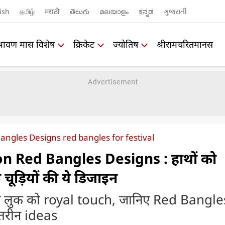
ish
தமிழ்
मराठी
తెలుగు
മലയാളം
ಕನ್ನಡ
ગુજરાતી
श्रावण मास विशेष
क्रिकेट
ज्योतिष
श्रीरामचरितमानस
angles Designs red bangles for festival
n Red Bangles Designs : हाथों को
 चूड़ियों की ये डिजाइन
अपने लुक को royal touch, जानिए Red Bangle
हतरीन ideas