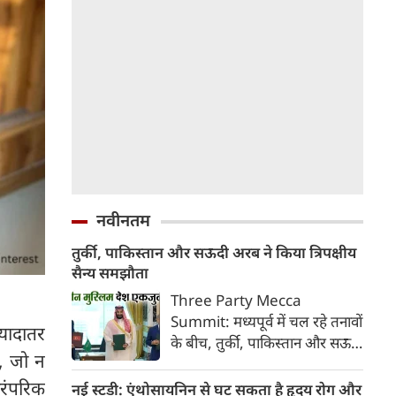
नवीनतम
तुर्की, पाकिस्तान और सऊदी अरब ने किया त्रिपक्षीय
सैन्य समझौता
Three Party Mecca
Summit: मध्यपूर्व में चल रहे तनावों
्यादातर
के बीच, तुर्की, पाकिस्तान और सऊदी
ं, जो न
अरब ने एक ऐसे सैन्य समझौते पर
हस्ताक्षर किए हैं, जिसके अनुसार
ारंपरिक
नई स्टडी: एंथोसायनिन से घट सकता है हृदय रोग और