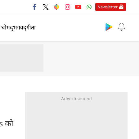
Newsletter
श्रीमद्‍भगवद्‍गीता
s को