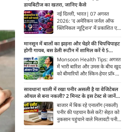
उनमें से किसी भी देश पर हमले को
डायबिटीज का खतरा, जानिए कैसे
तीनों सहयोगी देशों पर हमला माना
नई दिल्ली, भारत| 07 अगस्त
जाएगा।
2026: 'द अमेरिकन जर्नल ऑफ
क्लिनिकल न्यूट्रिशन' में प्रकाशित एक
नए अध्ययन और मेटा-एनालिसिस के
अनुसार, लाल, नीले और बैंगनी रंग के
मानसून में बालों का झड़ना और चेहरे की चिपचिपाहट
खाद्य पदार्थों में पाए जाने वाले
होगी गायब, बस डेली रूटीन में शामिल करें ये 5
प्राकृतिक बायोएक्टिव तत्व
लाइफस्टाइल टिप्स
Monsoon Health Tips: अगस्त
'एंथोसायनिन' का अधिक सेवन स्वस्थ
में भारी बारिश और उमस के बीच खुद
व्यक्तियों में हृदय और मेटाबॉलिक
को बीमारियों और स्किन-हेयर प्रॉब्लम
स्वास्थ्य को बेहतर बनाने में मददगार
से कैसे बचाएं? जानिए एक्सपर्ट्स के
साबित हो सकता है।
बताएं 5 बेस्ट मानसून लाइफस्टाइल
सावधान! थाली में रखा पनीर असली है या वेजिटेबल
हैक्स।
ऑयल से बना नकली? 2 मिनट के इस टेस्ट से जानें
सच्चाई
बाजार में बिक रहे एनालॉग (नकली)
पनीर की पहचान कैसे करें? सेहत को
नुकसान पहुंचाने वाले मिलावटी पनीर
को परखने के 5 आसान घरेलू तरीके