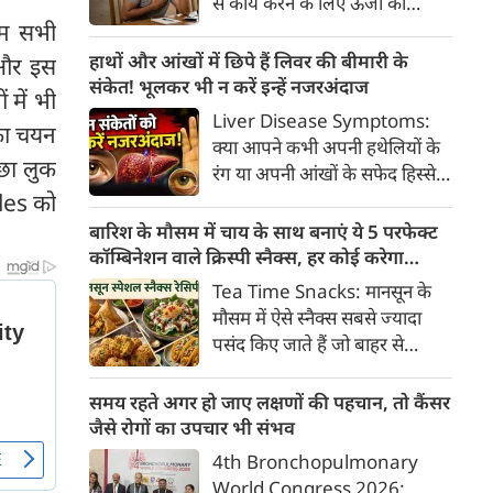
से कार्य करने के लिए ऊर्जा की
क्या है, हिस्टामिन की क्या भूमिका
हम सभी
आवश्यकता होती है और इस ऊर्जा
होती है और खुजली से राहत पाने के
का प्रमुख स्रोत ग्लूकोज यानी ब्लड
हाथों और आंखों में छिपे हैं लिवर की बीमारी के
ै और इस
प्रभावी घरेलू व चिकित्सीय उपाय।
शुगर है। जब शरीर में ब्लड शुगर का
संकेत! भूलकर भी न करें इन्हें नजरअंदाज
 में भी
स्तर सामान्य से कम हो जाता है, तो
Liver Disease Symptoms:
 का चयन
इस स्थिति को हाइपोग्लाइसीमिया
क्या आपने कभी अपनी हथेलियों के
(Hypoglycemia) कहा जाता है।
छा लुक
रंग या अपनी आंखों के सफेद हिस्से
ब्लड शुगर कम होने पर शरीर तुरंत
les को
(स्केलेरा) पर बारीकी से गौर किया है?
संकेत देना शुरू कर देता है।
अक्सर हम हलकी लालिमा या आंखों
बारिश के मौसम में चाय के साथ बनाएं ये 5 परफेक्ट
के पीलेपन को थकान समझकर टाल
कॉम्बिनेशन वाले क्रिस्पी स्नैक्स, हर कोई करेगा
देते हैं। लेकिन शरीर के ये छोटे-छोटे
तारीफ
Tea Time Snacks: मानसून के
बदलाव असल में एक बहुत बड़ी
मौसम में ऐसे स्नैक्स सबसे ज्यादा
चेतावनी हो सकते हैं।
पसंद किए जाते हैं जो बाहर से
कुरकुरे, अंदर से नरम और स्वाद में
लाजवाब हों। यहां आपके लिये प्रस्तुत
समय रहते अगर हो जाए लक्षणों की पहचान, तो कैंसर
हैं पकौड़ों से लेकर कॉर्न फ्रिटर्स तक
जैसे रोगों का उपचार भी संभव
के कई मसालेदार स्नैक्स की ऐसी
4th Bronchopulmonary
रेसिपीज, जिन्हें आप घर पर कम
World Congress 2026: