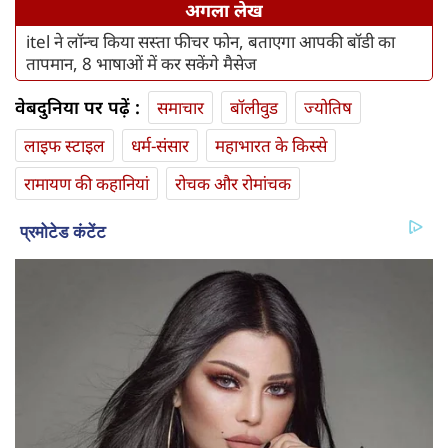
अगला लेख
itel ने लॉन्च किया सस्ता फीचर फोन, बताएगा आपकी बॉडी का
तापमान, 8 भाषाओं में कर सकेंगे मैसेज
वेबदुनिया पर पढ़ें :
समाचार
बॉलीवुड
ज्योतिष
लाइफ स्‍टाइल
धर्म-संसार
महाभारत के किस्से
रामायण की कहानियां
रोचक और रोमांचक