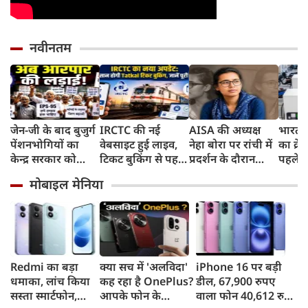
नवीनतम
जेन-जी के बाद बुजुर्ग
IRCTC की नई
AISA की अध्यक्ष
भारत म
पेंशनभोगियों का
वेबसाइट हुई लाइव,
नेहा बोरा पर रांची में
का क्रे
केन्द्र सरकार को
टिकट बुकिंग से पहले
प्रदर्शन के दौरान
पहले जा
अल्टीमेटम, कहा- अब
करना होगा ये जरूरी
फेंकी स्याही, जंतर-
वाहनों 
मोबाइल मेनिया
होगी आरपार की
काम, जानें पूरा
मंतर के Gen Z
और इन
लड़ाई
तरीका
Protest से आई थी
चर्चा में
Redmi का बड़ा
क्या सच में 'अलविदा'
iPhone 16 पर बड़ी
धमाका, लांच किया
कह रहा है OnePlus?
डील, 67,900 रुपए
सस्ता स्मार्टफोन,
आपके फोन के
वाला फोन 40,612 रुपए