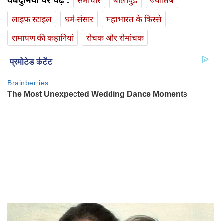
वेबदुनिया पर पढ़ें :
समाचार
बॉलीवुड
ज्योतिष
लाइफ स्‍टाइल
धर्म-संसार
महाभारत के किस्से
रामायण की कहानियां
रोचक और रोमांचक