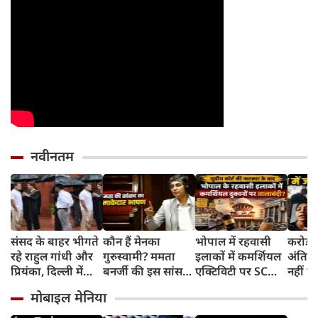
नवीनतम
संसद के बाहर भीगते
कौन हैं मेनका
भोपाल में रहवासी
करोड़प
रहे राहुल गांधी और
गुरुस्वामी? ममता
इलाकों में कमर्शियल
अंतिम स
प्रियंका, दिल्‍ली में
बनर्जी की इस सांसद
एक्टिविटी पर SC
नहीं पहु
बरसात का लिया
ने अपने पहले ही
सख्त, HC के स्टे को
बेटिया
मोबाइल मेनिया
आनंद, वीडियो सोशल
भाषण में कमाल कर
निरस्त के साथ
भेजकर
मीडिया में वायरल
दिया
सरकार को फटकार,
दो !