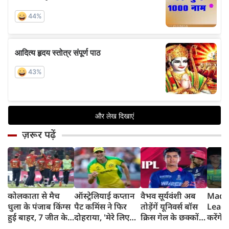
ज़रूर पढ़ें
कोलकाता से मैच
ऑस्ट्रेलियाई कप्तान
वैभव सूर्यवंशी अब
Madh
धुला के पंजाब किंग्स
पैट कमिंस ने फिर
तोड़ेंगें यूनिवर्स बॉस
Leagu
हुई बाहर, 7 जीत के
दोहराया, 'मेरे लिए
क्रिस गेल के छक्कों
करेंगे
बाद 6 हार
देश पहले IPL बाद में'
का रिकॉर्ड
शामिल 