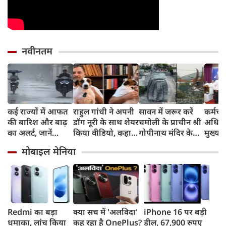
नवीनतम
कई राज्यों में आफत
राहुल गांधी ने अपनी
सावन में जरूर करें
कर्मचार
की बारिश और बाढ़
डॉग नूरी के साथ शेयर
चमोली के प्राचीन श्री
अधिकार
का अलर्ट, जानें
किया वीडियो, कहा,
गोपीनाथ मंदिर के
मुख्यमं
आपके राज्य का हाल
मां देखेगीं तो नाराज
दर्शन, CM धामी की
अभिनं
मोबाइल मेनिया
होंगी, लेकिन मैनेज
श्रद्धालुओं से अपील
मोहन 
कर लेंगे
खिले च
आनंद 
Redmi का बड़ा
क्या सच में 'अलविदा'
iPhone 16 पर बड़ी
धमाका, लांच किया
कह रहा है OnePlus?
डील, 67,900 रुपए