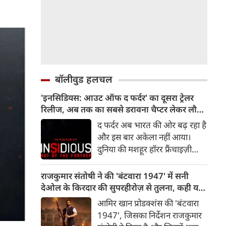
बॉलीवुड हलचल
'इनसिडियस: आउट ऑफ द फर्दर' का दूसरा ट्रेलर
रिलीज, अब तक का सबसे डरावना चैप्टर लेकर लौट
रही हॉरर फ्रैंचाइजी
द फर्दर अब भारत की ओर बढ़ रहा है
और इस बार अकेला नहीं आया।
दुनिया की मशहूर हॉरर फ्रैंचाइज़ी
इनसिडियस का दूसरा ट्रेलर रिलीज़ हो
चुका है, जो दर्शकों को इस डरावनी
राजकुमार संतोषी ने की 'बंटवारा 1947' में सनी
दुनिया में और गहराई तक ले जाता है।
देओल के किरदार की सुपरहीरोज़ से तुलना, कही यह
रोंगटे खड़े कर देने वाले नए दृश्यों से
बात
आमिर खान प्रोडक्शंस की 'बंटवारा
भरपूर यह ट्रेलर इनसिडियस सीरीज़
1947', जिसका निर्देशन राजकुमार
के अब तक के सबसे डरावने और