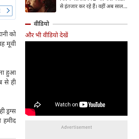
पत्नी व एक्ट्रेस आकांक्षा चमोला इन
से इंतजार कर रहे हैं। वहीं अब साल
दिनों अपने रिश्ते को लेकर जबरदस्त
2007 में आई कल्ट-क्लासिक थ्रिलर
चर्चा में हैं।
'आवारापन' के बहुप्रतीक्षित सीक्वल
वीडियो
'आवारापन 2' को सेंट्रल बोर्ड ऑफ
हानी को
और भी वीडियो देखें
फिल्म सर्टिफिकेशन (CBFC) से हरी
यह मूवी
झंडी मिल गई है।
बना हुआ
ब से ही
 ड्रग्स
े हमीद