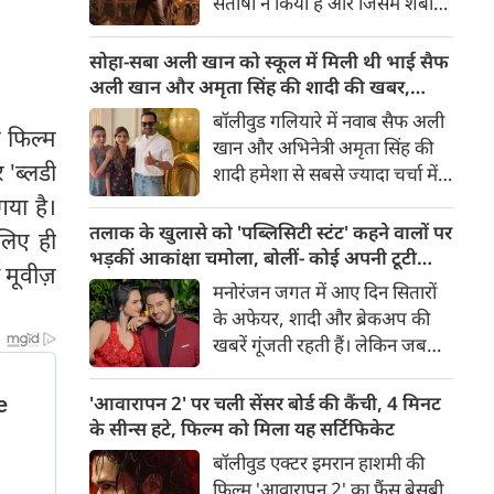
संतोषी ने किया है और जिसमें शबाना
सबसे अंधेरे अध्याय की झलक देता
आज़मी, सनी देओल और प्रीति जी
है।
जिंटा मुख्य भूमिकाओं में हैं, 14
सोहा-सबा अली खान को स्कूल में मिली थी भाई सैफ
अगस्त 2026 को दुनियाभर के
अली खान और अमृता सिंह की शादी की खबर,
सिनेमाघरों में रिलीज़ होगी। हाल ही में
बताया चौंकाने वाला किस्सा
बॉलीवुड गलियारे में नवाब सैफ अली
 फिल्म
रिलीज हुए फिल्म के ट्रेलर ने भारत के
खान और अभिनेत्री अमृता सिंह की
बंटवारे के दर्दनाक इतिहास की दमदार
 'ब्लडी
शादी हमेशा से सबसे ज्यादा चर्चा में
झलक दिखाकर दर्शकों के बीच
रहने वाले विषयों में से एक रही है।
गया है।
फिल्म को लेकर उत्साह और भी बढ़ा
साल 1991 में हुई इस शादी को
तलाक के खुलासे को 'पब्लिसिटी स्टंट' कहने वालों पर
लिए ही
दिया है।
लेकर आज भी कई ऐसे राज़ हैं,
भड़कीं आकांक्षा चमोला, बोलीं- कोई अपनी टूटी
 मूवीज़
जिनसे पर्दा उठना बाकी है। हाल ही में
शादी का तमाशा नहीं बनाता
मनोरंजन जगत में आए दिन सितारों
सैफ अली खान की बहनों—अभिनेत्री
के अफेयर, शादी और ब्रेकअप की
सोहा अली खान और सबा अली खान
खबरें गूंजती रहती हैं। लेकिन जब
ने इस शादी से जुड़ा एक बेहद
छोटे पर्दे के किसी बेहद पसंदीदा और
दिलचस्प और चौंकाने वाला किस्सा
पॉपुलर कपल्स के अलग होने की
'आवारापन 2' पर चली सेंसर बोर्ड की कैंची, 4 मिनट
साझा किया है।
खबर आती है, तो फैंस का दिल टूट
के सीन्स हटे, फिल्म को मिला यह सर्टिफिकेट
जाता है। टीवी इंडस्ट्री के मशहूर और
बॉलीवुड एक्टर इमरान हाशमी की
टैलेंटेड एक्टर गौरव खन्ना और उनकी
फिल्म 'आवारापन 2' का फैंस बेसब्री