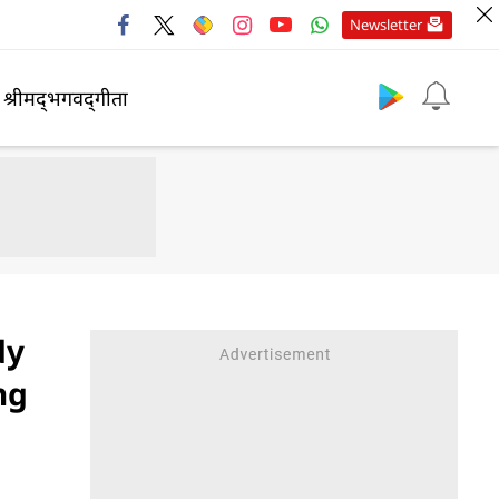
Newsletter
श्रीमद्‍भगवद्‍गीता
dy
ng