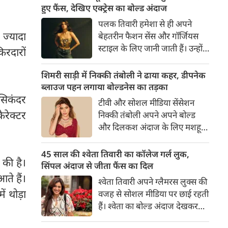
का बेसब्री से इंतजार करते हैं। इस बार
हुए फैंस, देखिए एक्ट्रेस का बोल्ड अंदाज
सनी लियोनी ने मालदीव वेकेशन से
पलक तिवारी हमेशा से ही अपने
अपनी कुछ बोल्ड तस्वीरें शेयर की है।
ज्यादा
बेहतरीन फैशन सेंस और गॉर्जियस
स्टाइल के लिए जानी जाती हैं। उन्होंने
िरदारों
अपनी दिलकश अदाओं से एक बार
फिर फैंस का दिल जीत लिया है।
शिमरी साड़ी में निक्की तंबोली ने ढाया कहर, डीपनेक
पलक ने एक बेहद यूनीक और
ब्लाउज पहन लगाया बोल्डनेस का तड़का
स्टाइलिश गोल्डन कॉर्सेट टॉप में
 सिकंदर
टीवी और सोशल मीडिया सेंसेशन
अपनी कुछ तस्वीरें शेयर की है।
ैरेक्टर
निक्की तंबोली अपने अपने बोल्ड
और दिलकश अंदाज के लिए मशहूर
हैं। वह अपनी सिजलिंग अदाओं से
इंटरनेट पर तहलका मचाती रहती हैं।
45 साल की श्वेता तिवारी का कॉलेज गर्ल लुक,
 की है।
इस बार निक्की ने मरून कलर की
सिंपल अंदाज से जीता फैंस का दिल
साड़ी में अपनी कुछ सुपर सिजलिंग
आते हैं।
श्वेता तिवारी अपने ग्लैमरस लुक्स की
तस्वीरें शेयर की है। खूबसूरत शिमरी
ं थोड़ा
वजह से सोशल मीडिया पर छाई रहती
साड़ी में निक्की की अदाएं देखने
हैं। श्वेता का बोल्ड अंदाज देखकर
लायक है।
अंदाजा लगाना मुश्किल है कि वह दो