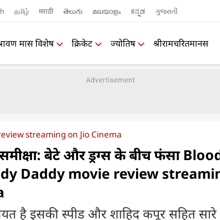
sh
தமிழ்
मराठी
తెలుగు
മലയാളം
ಕನ್ನಡ
ગુજરાતી
श्रावण मास विशेष
क्रिकेट
ज्योतिष
श्रीरामचरितमानस
review streaming on Jio Cinema
 समीक्षा: बेटे और ड्रग्स के बीच फंसा Bloo
ody Daddy movie review streami
a
सियत है इसकी स्पीड और शाहिद कपूर सहित सारे