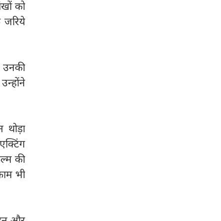
ंखों को
े जरिये
ो उनकी
न्होंने
 थोड़ा
क्टिंग
िल्म की
काम भी
पादन और