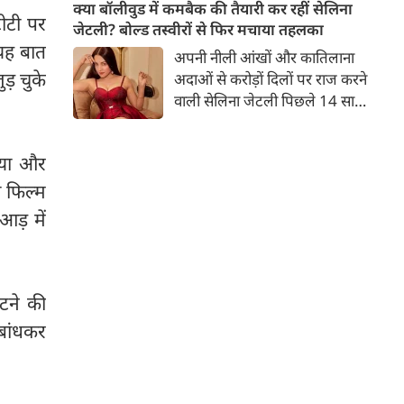
बच्चों की मां हैं। 45 साल की श्वेता
क्या बॉलीवुड में कमबैक की तैयारी कर रहीं सेलिना
टीटी पर
तिवारी की तस्वीरों पर फैंस जमकर
जेटली? बोल्ड तस्वीरों से फिर मचाया तहलका
प्यार लुटाते हैं। इस बार श्वेता तिवारी
यह बात
अपनी नीली आंखों और कातिलाना
ने वेकेशन से अपनी कुछ तस्वीरें शेयर
ड़ चुके
अदाओं से करोड़ों दिलों पर राज करने
की है।
वाली सेलिना जेटली पिछले 14 साल
से अभिनय की दुनिया से दूर हैं। उन्हें
आखिरी बार साल 2011 में आई
गया और
फिल्म 'थैंक यू' में देखा गया था।
इसके बाद वह 2012 में 'विल यू मैरी'
ी फिल्म
में कैमियो रोल में नजर आई थीं।
आड़ में
ूटने की
 बांधकर