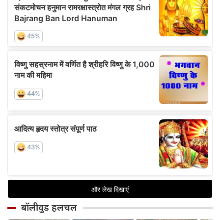
बॉलीवुड हलचल