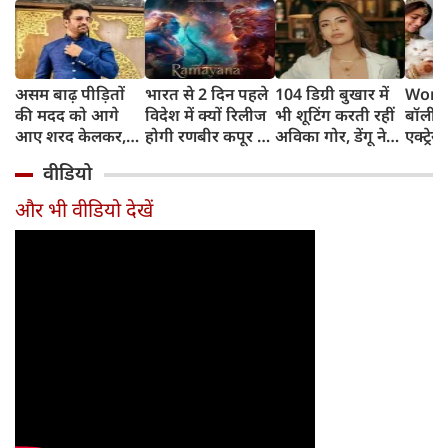
असम बाढ़ पीड़ितों
भारत से 2 दिन पहले
104 डिग्री बुखार में
World
की मदद को आगे
विदेश में क्यों रिलीज
भी शूटिंग करती रहीं
बॉलीवु
आए शरद केलकर,
होगी रणबीर कपूर की
अविका गोर, डेंगू ने
एक्ट्रेस
आर्थिक सहायता के
'रामायणम्'? नमित
बिगाड़ी तबीयत,
बिल्लिय
वीडियो
साथ की भावुक
मल्होत्रा ने बताया
अस्पताल में भर्ती
प्यार
अपील
रिलीज प्लान
और भी वीडियो देखें