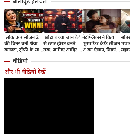
बॉलीवुड हलचल
'लॉक अप सीजन 2'
'छोटा बच्चा जान के'
नेटफ्लिक्स ने किया
बॉक्स
की विनर बनीं श्रेया
से स्टार होस्ट बनने
'मुसाफिर कैफे सीजन
'स्पाइ
कालरा, ट्रॉफी के साथ
तक, जानिए आदित्य
2' का ऐलान, विक्रांत
महाजा
मिली इतने करोड़ की
नारायण का दिलचस्प
मैसी फिर लौटेंगे
पार, 
वीडियो
प्राइज मनी
सफर
अधूरी मोहब्बत की
पर नज
कहानी पूरी करने
और भी वीडियो देखें