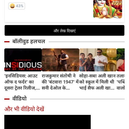
बॉलीवुड हलचल
'इनसिडियस: आउट
राजकुमार संतोषी ने
सोहा-सबा अली खान
तलाक 
ऑफ द फर्दर' का
की 'बंटवारा 1947' में
को स्कूल में मिली थी
'पब्लिस
दूसरा ट्रेलर रिलीज,
सनी देओल के
भाई सैफ अली खान
वालों 
अब तक का सबसे
किरदार की
और अमृता सिंह की
आकांक्
वीडियो
डरावना चैप्टर लेकर
सुपरहीरोज़ से तुलना,
शादी की खबर,
बोलीं-
लौट रही हॉरर
कही यह बात
बताया चौंकाने वाला
टूटी श
और भी वीडियो देखें
फ्रैंचाइजी
किस्सा
नहीं ब