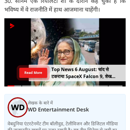
30. सोनम एक रियलिटी शो के दौरान कह चुकी हैं कि
भविष्य में वे राजनीति में हाथ आजमाना चाहेंगी।
Top News 6 August: चांद से
Read More
टकराया SpaceX Falcon 9, शेख
हसीना की घर वापसी का ऐलान, MP में बस
किराया बढ़ा
लेखक के बारे में
WD Entertainment Desk
वेबदुनिया एंटरटेनमेंट टीम बॉलीवुड, टेलीविजन और डिजिटल मीडिया