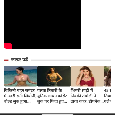
जरूर पढ़ें
बिकिनी पहन समंदर
पलक तिवारी के
शिमरी साड़ी में
45 साल
में उतरीं सनी लियोनी,
यूनिक लायन कॉर्सेट
निक्की तंबोली ने
तिवार
बोल्ड लुक हुआ
लुक पर फिदा हुए
ढाया कहर, डीपनेक
गर्ल ल
वायरल
फैंस, देखिए एक्ट्रेस
ब्लाउज पहन लगाया
अंदाज 
का बोल्ड अंदाज
बोल्डनेस का तड़का
का दि