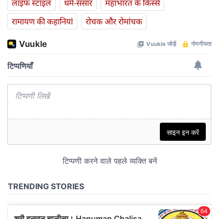
लाइफ स्‍टाइल
धर्म-संसार
महाभारत के किस्से
रामायण की कहानियां
रोचक और रोमांचक