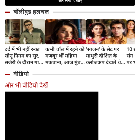
बॉलीवुड हलचल
दर्द में भी नहीं रुका
कभी चॉल में रहने को
'साजन' के सेट पर
10 साल
सोनू निगम का सुर,
मजबूर थीं महिमा
माधुरी दीक्षित के
संग अ
सर्जरी के दौरान गाया
मकवाना, आज मुंबई
क्लोजअप देखते थे
पर भड़
मोहम्मद रफी का
में हैं 2 आलीशान घर
संजय दत्त, डायरेक्टर
ठाकुर,
वीडियो
क्लासिक गाना
और करोड़ों की दौलत
ने सुनाया किस्सा
थोड़ा र
और भी वीडियो देखें