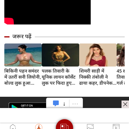
जरूर पढ़ें
बिकिनी पहन समंदर
पलक तिवारी के
शिमरी साड़ी में
45 साल
में उतरीं सनी लियोनी,
यूनिक लायन कॉर्सेट
निक्की तंबोली ने
तिवार
बोल्ड लुक हुआ
लुक पर फिदा हुए
ढाया कहर, डीपनेक
गर्ल ल
वायरल
फैंस, देखिए एक्ट्रेस
ब्लाउज पहन लगाया
अंदाज 
का बोल्ड अंदाज
बोल्डनेस का तड़का
का दि