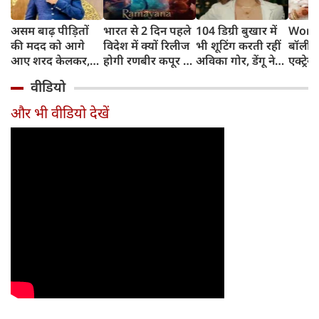
असम बाढ़ पीड़ितों
भारत से 2 दिन पहले
104 डिग्री बुखार में
World
की मदद को आगे
विदेश में क्यों रिलीज
भी शूटिंग करती रहीं
बॉलीवु
आए शरद केलकर,
होगी रणबीर कपूर की
अविका गोर, डेंगू ने
एक्ट्रेस
आर्थिक सहायता के
'रामायणम्'? नमित
बिगाड़ी तबीयत,
बिल्लिय
वीडियो
साथ की भावुक
मल्होत्रा ने बताया
अस्पताल में भर्ती
प्यार
अपील
रिलीज प्लान
और भी वीडियो देखें