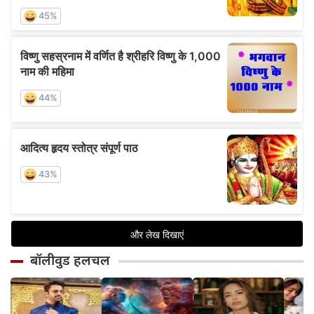
बॉलीवुड हलचल