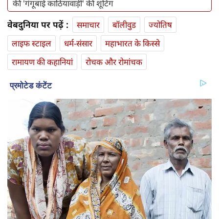
की 'गंगूबाई काठियावाड़ी' की शूटिंग
वेबदुनिया पर पढ़ें :
समाचार
बॉलीवुड
ज्योतिष
लाइफ स्‍टाइल
धर्म-संसार
महाभारत के किस्से
रामायण की कहानियां
रोचक और रोमांचक