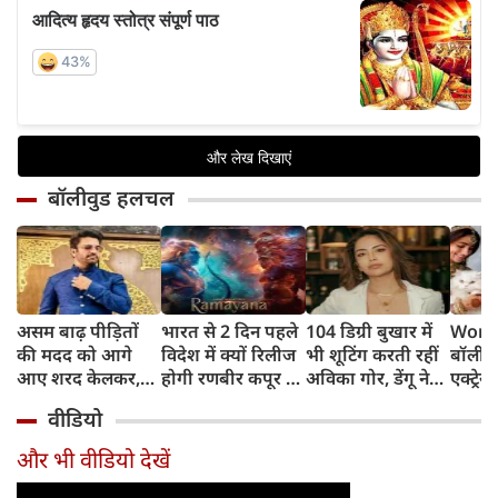
बॉलीवुड हलचल
असम बाढ़ पीड़ितों
भारत से 2 दिन पहले
104 डिग्री बुखार में
World
की मदद को आगे
विदेश में क्यों रिलीज
भी शूटिंग करती रहीं
बॉलीवु
आए शरद केलकर,
होगी रणबीर कपूर की
अविका गोर, डेंगू ने
एक्ट्रेस
आर्थिक सहायता के
'रामायणम्'? नमित
बिगाड़ी तबीयत,
बिल्लिय
वीडियो
साथ की भावुक
मल्होत्रा ने बताया
अस्पताल में भर्ती
प्यार
अपील
रिलीज प्लान
और भी वीडियो देखें