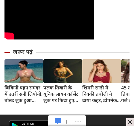
जरूर पढ़ें
बिकिनी पहन समंदर
पलक तिवारी के
शिमरी साड़ी में
45 साल
में उतरीं सनी लियोनी,
यूनिक लायन कॉर्सेट
निक्की तंबोली ने
तिवार
बोल्ड लुक हुआ
लुक पर फिदा हुए
ढाया कहर, डीपनेक
गर्ल ल
वायरल
फैंस, देखिए एक्ट्रेस
ब्लाउज पहन लगाया
अंदाज 
का बोल्ड अंदाज
बोल्डनेस का तड़का
का दि