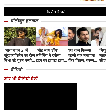
बॉलीवुड हलचल
'आवारापन 2' में
'ओह माय डॉग'
यश राज फिल्म्स
मिथुन च
खूंखार विलेन का रोल
स्क्रीनिंग में रवीना
पहली बार बनाएगा
माइनर 
निभा रहे पूरन गब्बी
टंडन पर झपटा डॉग,
हॉरर फिल्म, वरुण
सीएम शु
का इस फेमस एक्ट्रेस
डरने के बजाय एक्ट्रेस
धवन निभाएंगे लीड
अधिका
वीडियो
संग है खास रिश्ता
ने ऐसे दिखाई
रोल
पहुंचे
दरियादिली
और भी वीडियो देखें