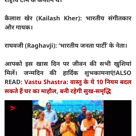
कैलाश खेर (Kailash Kher): भारतीय संगीतकार
और गायक।
राघवजी (Raghavji): ‘भारतीय जनता पार्टी’ के नेता।
आपको इस खास दिन पर जीवन की सभी खुशियां
मिलें। जन्मदिन की हार्दिक शुभकामनाएं!
ALSO
READ:
Vastu Shastra: वास्तु के ये 10 नियम बदल
सकते हैं घर का माहौल, बनी रहेगी सुख-समृद्धि