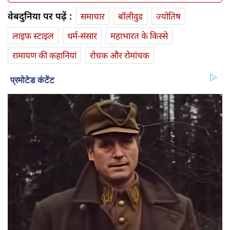
वेबदुनिया पर पढ़ें :
समाचार
बॉलीवुड
ज्योतिष
लाइफ स्‍टाइल
धर्म-संसार
महाभारत के किस्से
रामायण की कहानियां
रोचक और रोमांचक