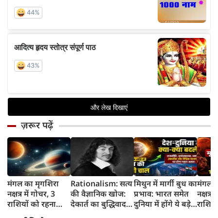
ज़रूर पढ़ें
मंगल का मृगशिरा
Rationalism: सत्य
मिथुन में मार्गी बुध का
मंगल क
नक्षत्र में गोचर, 3
की वैज्ञानिक खोज:
प्रभाव: भारत समेत
नक्षत्र म
राशियों को रहना
देकार्त का बुद्धिवाद
दुनिया में होंगे ये बड़े
राशियो
होगा 12 अगस्त तक
और आधुनिक दर्शन
बदलाव
चमकेग