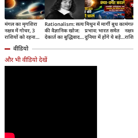
मंगल का मृगशिरा
Rationalism: सत्य
मिथुन में मार्गी बुध का
मंगल क
नक्षत्र में गोचर, 3
की वैज्ञानिक खोज:
प्रभाव: भारत समेत
नक्षत्र म
राशियों को रहना
देकार्त का बुद्धिवाद
दुनिया में होंगे ये बड़े
राशियो
होगा 12 अगस्त तक
और आधुनिक दर्शन
बदलाव
चमकेग
वीडियो
सावधान
का जन्म
किसे र
सावधा
और भी वीडियो देखें