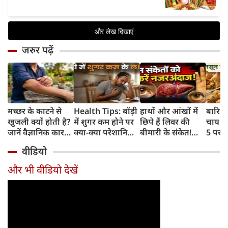
जरुर पढ़ें
मच्छर के काटने से
Health Tips: बॉड़ी
हाथों और आंखों में
बारिश 
खुजली क्यों होती है?
में शुगर कम होने पर
छिपे हैं लिवर की
चाय के
जानें वैज्ञानिक कारण
क्या-क्या परेशानियां
बीमारी के संकेत!
5 परफे
और उपचार
होती हैं, जानें काम की
भूलकर भी न करें इन्हें
कॉम्बि
वीडियो
बातें
नजरअंदाज
क्रिस्पी
कोई क
और भी वीडियो देखें