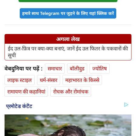
हमारे साथ Telegram पर जुड़ने के लिए यहां क्लिक करें
अगला लेख
ईद उल-फ़ित्र पर क्या-क्या बनाएं, जानें ईद उल फितर के पकवानों की
सूची
वेबदुनिया पर पढ़ें :
समाचार
बॉलीवुड
ज्योतिष
लाइफ स्‍टाइल
धर्म-संसार
महाभारत के किस्से
रामायण की कहानियां
रोचक और रोमांचक