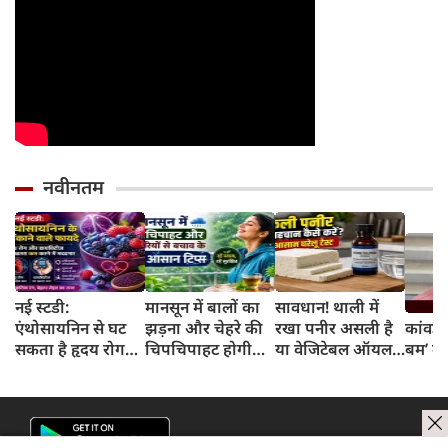
नवीनतम
नई स्टडी:
मानसून में बालों का
सावधान! थाली में
एंथोसायनिन से घट
झड़ना और चेहरे की
रखा पनीर असली है
कांवड़ 
सकता है हृदय रोग
चिपचिपाहट होगी
या वेजिटेबल ऑयल
बम’ का
और डायबिटीज का
गायब, बस डेली
से बना नकली? 2
खतरा, जानिए कैसे
रूटीन में शामिल करें
मिनट के इस टेस्ट से
ये 5 लाइफस्टाइल
जानें सच्चाई
टिप्स