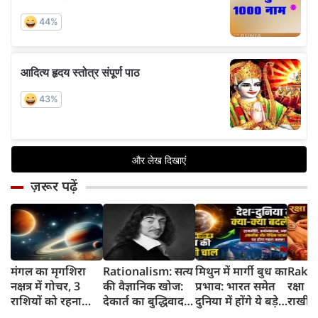
ज़रूर पढ़ें
मंगल का मृगशिरा
Rationalism: सत्य
मिथुन में मार्गी बुध का
Rakhi
नक्षत्र में गोचर, 3
की वैज्ञानिक खोज:
प्रभाव: भारत समेत
रक्षा ब
राशियों को रहना
देकार्त का बुद्धिवाद
दुनिया में होंगे ये बड़े
राखी ब
होगा 12 अगस्त तक
और आधुनिक दर्शन
बदलाव
मुहूर्त?