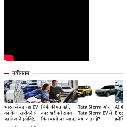
नवीनतम
भारत में बढ़ रहा EV
सिर्फ कीमत नहीं,
Tata Sierra और
AI फीच
का क्रेज, खरीदने से
कार खरीदते समय
Tata Sierra EV में
Elect
पहले जानें इलेक्ट्रिक
किन बातों पर ध्यान
क्या अंतर है?
इलेक्ट्
वाहनों के 4 प्रकार
देना चाहिए?
देगा 