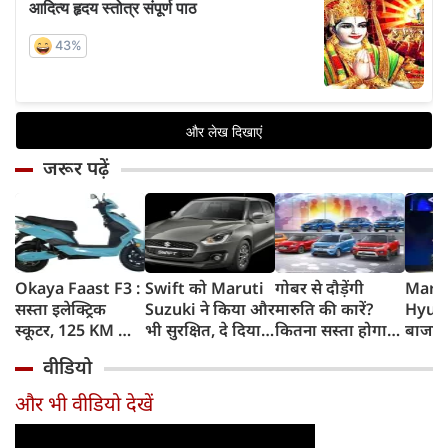
जरूर पढ़ें
Okaya Faast F3 :
Swift को Maruti
गोबर से दौड़ेंगी
Marut
सस्ता इलेक्ट्रिक
Suzuki ने किया और
मारुति की कारें?
Hyund
स्कूटर, 125 KM की
भी सुरक्षित, दे दिया
कितना सस्ता होगा
बाजार 
रेंज, चोरी के डर को
यह महंगी कार वाला
चलाना? कितनी रहेगी
Elect
वीडियो
दूर करेगा खास फीचर
standard
सेफ? ऑटोमोबाइल
SUVs, 
feature
एक्सपर्ट्‍स के जवाब
होगा 
और भी वीडियो देखें
होगी 