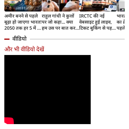
अमीर बनने से पहले
राहुल गांधी ने कुत्तों
IRCTC की नई
भारत म
बूढ़ा हो जाएगा भारत!
पर जो कहा... क्या
वेबसाइट हुई लाइव,
का क्रे
2050 तक हर 5 में 1
हम उस पर बात कर
टिकट बुकिंग से पहले
पहले जा
भारतीय होगा 60
सकते हैं?
करना होगा ये जरूरी
वाहनों 
वीडियो
साल से ज्यादा उम्र का
काम, जानें पूरा
और इन
तरीका
और भी वीडियो देखें