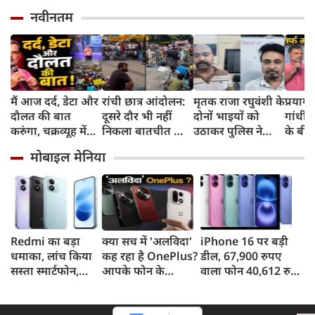
नवीनतम
मैं आज दर्द, डेटा और
रांची छात्र आंदोलन:
मृतक राजा रघुवंशी के
प्रयागर
दौलत की बात
दूसरे दौर भी नहीं
दोनों भाइयों को
गांधी की
करुंगा, चक्रव्यूह में
निकला बातचीत का
उठाकर पुलिस ने
के बी
फंसे हैं देश के छात्र,
कोई नतीजा, MLA
भेजा जेल, ढाबे पर
रोजगार
मोबाइल मेनिया
रील नशा है, छात्रों की
जयराम महतो ने
कर रहे थे ये काम,
दरवाजो
गूंज में बोले राहुल
किया अनशन का
पुलिस जांच में जुटी
गांधी
ऐलान
Redmi का बड़ा
क्या सच में 'अलविदा'
iPhone 16 पर बड़ी
धमाका, लांच किया
कह रहा है OnePlus?
डील, 67,900 रुपए
सस्ता स्मार्टफोन,
आपके फोन के
वाला फोन 40,612 रुपए
8,000mAh बैटरी
अपडेट्स और वारंटी पर
में खरीदने का मौका, ऐसे
और 50MP कैमरा
आया बड़ा अपडेट
मिलेगा डिस्काउंट