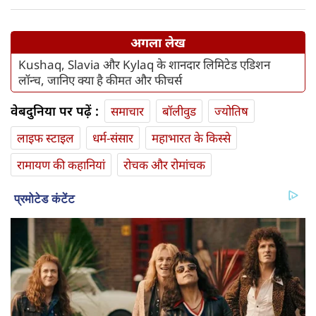
अगला लेख
Kushaq, Slavia और Kylaq के शानदार लिमिटेड एडिशन
लॉन्च, जानिए क्या है कीमत और फीचर्स
वेबदुनिया पर पढ़ें :
समाचार
बॉलीवुड
ज्योतिष
लाइफ स्‍टाइल
धर्म-संसार
महाभारत के किस्से
रामायण की कहानियां
रोचक और रोमांचक