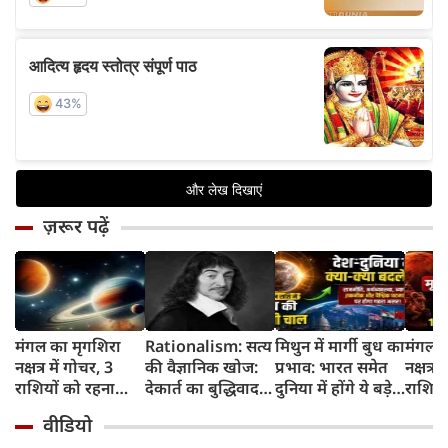
ज़रूर पढ़ें
मंगल का मृगशिरा
Rationalism: सत्य
मिथुन में मार्गी बुध का
मंगल क
नक्षत्र में गोचर, 3
की वैज्ञानिक खोज:
प्रभाव: भारत समेत
नक्षत्र म
राशियों को रहना
देकार्त का बुद्धिवाद
दुनिया में होंगे ये बड़े
राशियो
होगा 12 अगस्त तक
और आधुनिक दर्शन
बदलाव
चमकेग
वीडियो
सावधान
का जन्म
किसे र