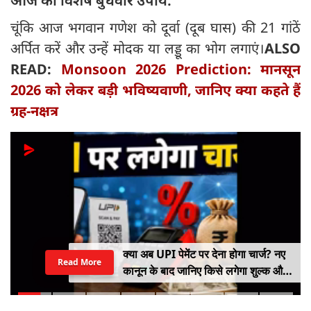
आज का विशेष बुधवार उपाय:
चूंकि आज भगवान गणेश को दूर्वा (दूब घास) की 21 गांठें
अर्पित करें और उन्हें मोदक या लड्डू का भोग लगाएं।
ALSO
READ:
Monsoon 2026 Prediction: मानसून
2026 को लेकर बड़ी भविष्यवाणी, जानिए क्या कहते हैं
ग्रह-नक्षत्र
क्या अब UPI पेमेंट पर देना होगा चार्ज? नए
Read More
कानून के बाद जानिए किसे लगेगा शुल्क और
किसे नहीं