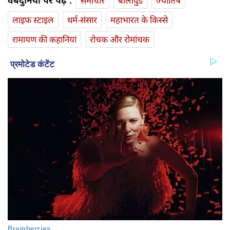
वेबदुनिया पर पढ़ें :
समाचार
बॉलीवुड
ज्योतिष
लाइफ स्‍टाइल
धर्म-संसार
महाभारत के किस्से
रामायण की कहानियां
रोचक और रोमांचक