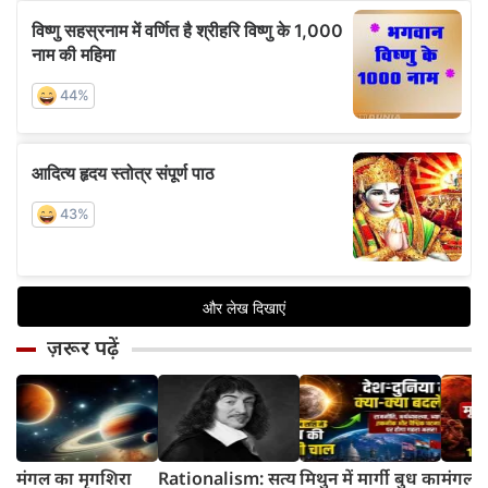
ज़रूर पढ़ें
मंगल का मृगशिरा
Rationalism: सत्य
मिथुन में मार्गी बुध का
मंगल क