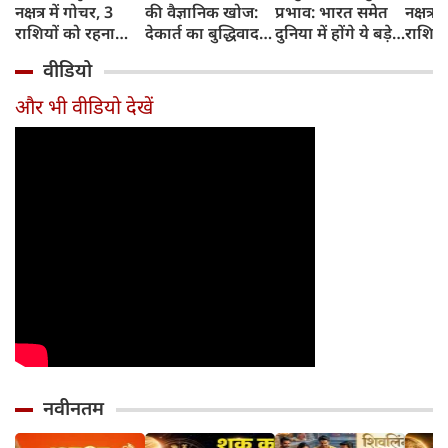
नक्षत्र में गोचर, 3
की वैज्ञानिक खोज:
प्रभाव: भारत समेत
नक्षत्र म
राशियों को रहना
देकार्त का बुद्धिवाद
दुनिया में होंगे ये बड़े
राशियो
होगा 12 अगस्त तक
और आधुनिक दर्शन
बदलाव
चमकेग
वीडियो
सावधान
का जन्म
किसे र
सावधा
और भी वीडियो देखें
नवीनतम