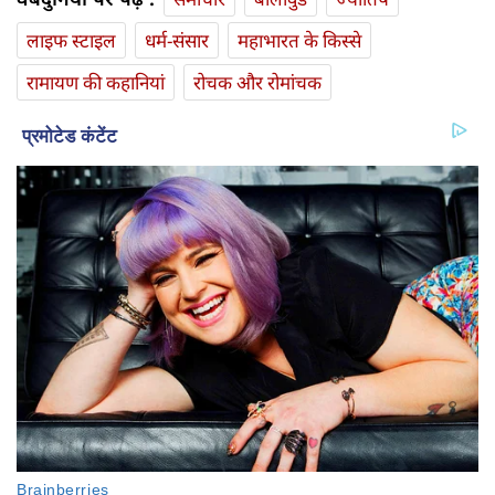
लाइफ स्‍टाइल
धर्म-संसार
महाभारत के किस्से
रामायण की कहानियां
रोचक और रोमांचक