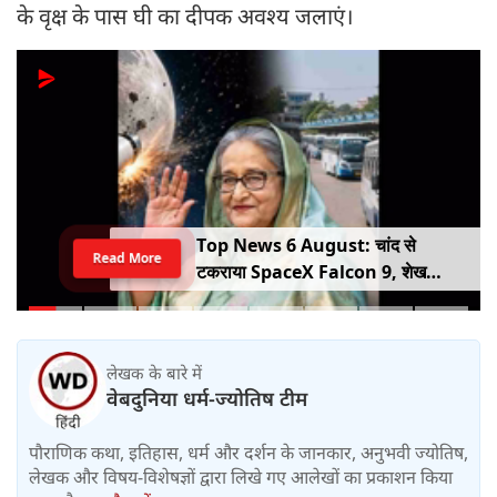
के वृक्ष के पास घी का दीपक अवश्य जलाएं।
Top News 6 August: चांद से
Read More
टकराया SpaceX Falcon 9, शेख
हसीना की घर वापसी का ऐलान, MP में बस
किराया बढ़ा
लेखक के बारे में
वेबदुनिया धर्म-ज्योतिष टीम
पौराणिक कथा, इतिहास, धर्म और दर्शन के जानकार, अनुभवी ज्योतिष,
लेखक और विषय-विशेषज्ञों द्वारा लिखे गए आलेखों का प्रकाशन किया