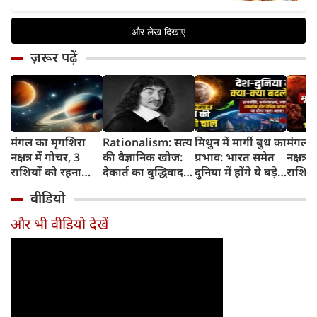
ज़रूर पढ़ें
मंगल का मृगशिरा
Rationalism: सत्य
मिथुन में मार्गी बुध का
मंगल क
नक्षत्र में गोचर, 3
की वैज्ञानिक खोज:
प्रभाव: भारत समेत
नक्षत्र म
राशियों को रहना
देकार्त का बुद्धिवाद
दुनिया में होंगे ये बड़े
राशियो
होगा 12 अगस्त तक
और आधुनिक दर्शन
बदलाव
चमकेग
वीडियो
सावधान
का जन्म
किसे र
सावधा
और भी वीडियो देखें