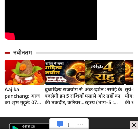
नवीनतम
Aaj ka
बुधादित्य राजयोग से
अंक-दर्शन : रसोई के
सूर्य-
panchang: आज
बदलेगी इन 5 राशियों
मसाले और ग्रहों का
योग: इ
का शुभ मुहूर्त: 07
की तकदीर, करियर
रहस्य (भाग–5 :
की चम
अगस्‍त 2026:
और कारोबार में मिल
तेजपत्ता)
सफलता 
शुक्रवार का पंचांग
सकती है बड़ी
रास्ते
और शुभ समय
सफलता