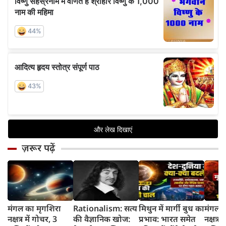
ज़रूर पढ़ें
मंगल का मृगशिरा
Rationalism: सत्य
मिथुन में मार्गी बुध का
मंगल क
नक्षत्र में गोचर, 3
की वैज्ञानिक खोज:
प्रभाव: भारत समेत
नक्षत्र म