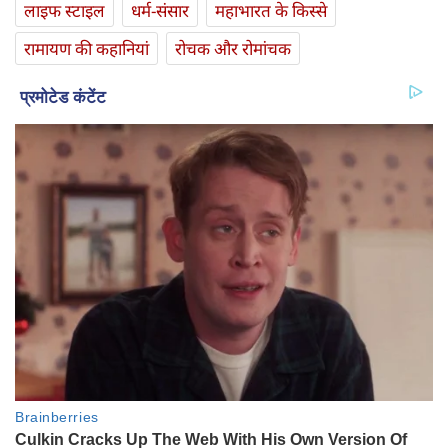
लाइफ स्‍टाइल
धर्म-संसार
महाभारत के किस्से
रामायण की कहानियां
रोचक और रोमांचक