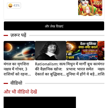
ज़रूर पढ़ें
मंगल का मृगशिरा
Rationalism: सत्य
मिथुन में मार्गी बुध का
मंगल क
नक्षत्र में गोचर, 3
की वैज्ञानिक खोज:
प्रभाव: भारत समेत
नक्षत्र म
राशियों को रहना
देकार्त का बुद्धिवाद
दुनिया में होंगे ये बड़े
राशियो
होगा 12 अगस्त तक
और आधुनिक दर्शन
बदलाव
चमकेग
वीडियो
सावधान
का जन्म
किसे र
सावधा
और भी वीडियो देखें