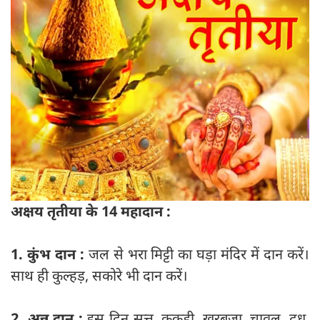
अक्षय तृतीया के 14 महादान :
1. कुंभ दान :
जल से भरा मिट्टी का घड़ा मंदिर में दान करें।
साथ ही कुल्हड़, सकोरे भी दान करें।
2. अन्न दान :
इस दिन सत्तू, ककड़ी, खरबूजा, चावल, दूध,