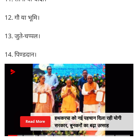
12. गौ या भूमि।
13. जुते-चप्पल।
14. पिण्डदान।
हथकरघा को नई पहचान दिला रही योगी
Read More
सरकार, बुनकरों का बढ़ा उत्साह