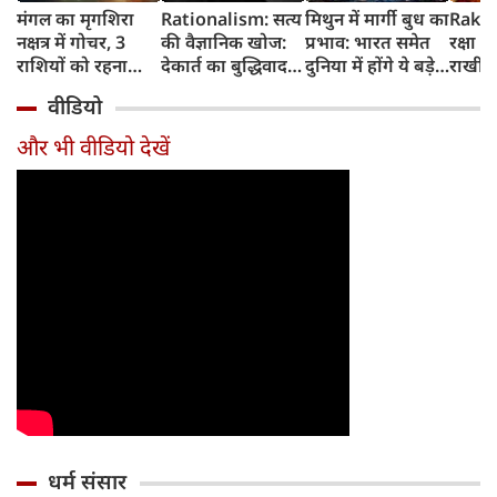
मंगल का मृगशिरा
Rationalism: सत्य
मिथुन में मार्गी बुध का
Rakhi
नक्षत्र में गोचर, 3
की वैज्ञानिक खोज:
प्रभाव: भारत समेत
रक्षा ब
राशियों को रहना
देकार्त का बुद्धिवाद
दुनिया में होंगे ये बड़े
राखी ब
होगा 12 अगस्त तक
और आधुनिक दर्शन
बदलाव
मुहूर्त?
वीडियो
सावधान
का जन्म
और भी वीडियो देखें
धर्म संसार