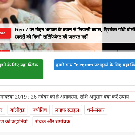
Gen Z पर मोहन भागवत के बयान से सियासी बवाल, प्रियंका गांधी बोलीं
ore
छात्रों को किसी सर्टिफिकेट की जरूरत नहीं
़ने के लिए यहां क्लिक
हमारे साथ Telegram पर जुड़ने के लिए यहां क्ल
ावस्या 2019 : 26 नवंबर को है अमावस्या, राशि अनुसार क्या करें उपाय
ार
बॉलीवुड
ज्योतिष
लाइफ स्‍टाइल
धर्म-संसार
यण की कहानियां
रोचक और रोमांचक