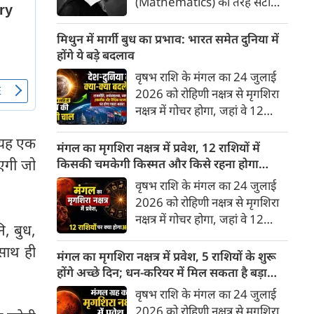
(Mathematics) की तरह सटीक,
अकाट्य और संदेह से परे बनाया
जाए। वे एक ऐसा सार्वभौमिक सत्य
मिथुन में मार्गी बुध का प्रभाव: भारत समेत दुनिया में
खोजना चाहते थे, जिस पर कोई भी
होंगे ये बड़े बदलाव
प्रश्नचिह्न न लगा सके। इसी विचार ने
वृषभ राशि के मंगल का 24 जुलाई
बुद्धिवाद (Rationalism) की नींव
2026 को रोहिणी नक्षत्र से मृगशिरा
रखी। आइए, देकार्त के इस अद्भुत
नक्षत्र में गोचर होगा, जहां वे 12
दार्शनिक चिंतन के 4 प्रमुख स्तंभों को
अगस्त तक रहेंगे। ज्योतिष की दुनिया
गहराई से समझते हैं।
ै यह एक
में एक बड़ा हलचल भरा मोड़ आ चुका
मंगल का मृगशिरा नक्षत्र में प्रवेश, 12 राशियों में
है- बुध ग्रह अपनी ही प्रिय राशि मिथुन
ाएगी जो
किसकी चमकेगी किस्मत और किसे रहना होगा
में सीधे (मार्गी) चलने लगे हैं। अब जब
सावधान?
वृषभ राशि के मंगल का 24 जुलाई
बुद्धि और संवाद का कारक ग्रह सीधी
2026 को रोहिणी नक्षत्र से मृगशिरा
चाल चलेगा, तो जाहिर है आपकी
नक्षत्र में गोचर होगा, जहां वे 12
सोच, बातचीत और फैसलों की रफ्तार
ि, बुध,
अगस्त तक रहेंगे। मंगल के इस नक्षत्र
भी बदल जाएगी।
 साथ ही
परिवर्तन के चलते मेष से लेकर मीन
मंगल का मृगशिरा नक्षत्र में प्रवेश, 5 राशियों के शुरू
तक किन राशियों के लिए शुभ और
होंगे अच्छे दिन; धन-करियर में मिल सकता है बड़ा
किनके लिए है अशुभ। ज्योतिष शास्त्र
लाभ
वृषभ राशि के मंगल का 24 जुलाई
में मंगल को ऊर्जा, साहस, पराक्रम
2026 को रोहिणी नक्षत्र से मृगशिरा