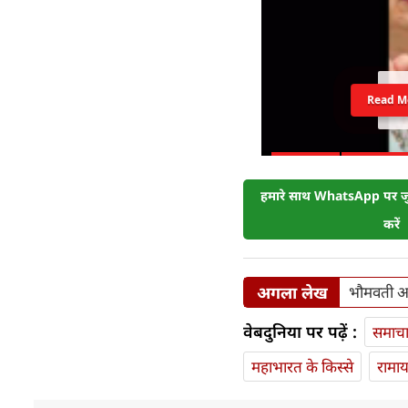
Read M
हमारे साथ WhatsApp पर जुड
करें
अगला लेख
भौमवती अम
वेबदुनिया पर पढ़ें :
समाच
महाभारत के किस्से
रामा