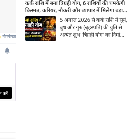
सुगंध या औषधीय गुण ही नहीं, बल्कि
कर्क राशि में बना त्रिग्रही योग, 6 राशियों की चमकेगी
एक सांस्कृतिक संकेत भी समेटे रहता
किस्मत, करियर, नौकरी और व्यापार में मिलेगा बड़ा
है। यदि हल्दी स्थिरता का बोध कराती
लाभ
5 अगस्त 2026 से कर्क राशि में सूर्य,
है, लाल मिर्च ऊर्जा का प्रतीक बनती
बुध और गुरु (बृहस्पति) की युति से
है और तेजपत्ता अदृश्य प्रभावों की
अत्यंत शुभ 'त्रिग्रही योग' का निर्माण
ओर संकेत करता है, तो धनिया प्रकृति
हुआ है जो 17 अगस्त तक रहेगा।
की उस सहज बुद्धिमत्ता का
ज्योतिष शास्त्र में कर्क राशि में इन
प्रतिनिधित्व करता है जो बिना शोर
तीन प्रमुख ग्रहों का एक साथ आना
किए जीवन में संतुलन स्थापित करती
बहुत ही दुर्लभ और फलदायी माना
है।
जाता है, क्योंकि यहाँ गुरु उच्च के
होते हैं तथा सूर्य-बुध के मिलने से
'बुधादित्य राजयोग' का निर्माण भी
होता है। इस त्रिग्रही योग के प्रभाव से
6 राशियों की किस्मत चमकने वाली है
और उन्हें करियर, नौकरी तथा व्यापार
में अभूतपूर्व लाभ मिलने के संकेत हैं।
आइए जानते हैं वे भाग्यशाली राशियां
कौन-सी हैं।