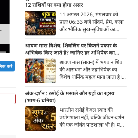
अनुसार, किसी भी शुभ कार्य को सही
12 राशियों पर क्या होगा असर
मुहूर्त में करने से सफलता की
11 अगस्त 2026, मंगलवार को
संभावना बढ़ जाती है। 'वेबदुनिया'
प्रातः 06:33 बजे सौंदर्य, प्रेम, कला
आपके लिए लेकर आया है 08
और भौतिक सुख-सुविधाओं का
-
अगस्‍त, 2026 का विशेष पंचांग और
कारक ग्रह 'शुक्र' उत्तराफाल्गुनी नक्षत्र
शुभ-अशुभ मुहूर्त।
के चतुर्थ पद से निकलकर हस्त नक्षत्र
श्रावण मास विशेष: शिवलिंग पर कितने प्रकार के
के प्रथम पद में प्रवेश करेगा। हस्त
अभिषेक किए जाते हैं? जानिए हर अभिषेक का
नक्षत्र के स्वामी चंद्रमा हैं, जो मन और
महत्व
श्रावण मास (सावन) में भगवान शिव
भावनाओं का प्रतिनिधित्व करते हैं।
िक करें
की आराधना और रुद्राभिषेक का
सौंदर्य के कारक शुक्र का चंद्रमा के
विशेष धार्मिक महत्व माना जाता है।
नक्षत्र में प्रवेश सभी 12 राशियों के
शास्त्रों और पुराणों के अनुसार,
जीवन में रचनात्मकता, आर्थिक
अलग-अलग द्रव्यों (सामग्रियों) से
अंक-दर्शन : रसोई के मसाले और ग्रहों का रहस्य
स्थिति और व्यक्तिगत संबंधों पर
किए गए अभिषेक से अलग-अलग
(भाग-6 धनिया)
गहरा प्रभाव डालेगा।
प्रकार के फल प्राप्त होते हैं। भगवान
भारतीय रसोई केवल स्वाद की
शिव को "अभिषेक प्रिय" माना गया
प्रयोगशाला नहीं, बल्कि जीवन-दर्शन
है। यहाँ मुख्य प्रकार के शिव-अभिषेक
की एक जीवंत पाठशाला भी है। यहां
और उनके महत्व की पूरी जानकारी दी
प्रत्येक मसाला अपने भीतर केवल
गई है।