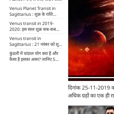
ऐश्वर्य की है इच्छा तो ऐसे करें शुक्र
Venus Planet Transit in
को प्रसन्न
Sagittarius : शुक्र के राशि
परिवर्तन से 5 राशियां होंगी
Venus transit in 2019-
मालामाल
2020: इस साल शुक्र कब-कब
बदलेंगे अपनी चाल, जानिए सारे
Venus transit in
गोचर एक साथ
Sagittarius : 21 नवंबर को शुक्र
का राशि परिवर्तन,हर किसी की राशि
कुंडली में चांडाल योग क्या है और
पर होगा खास असर
कैसा है इसका असर? जानिए 5
अचूक उपाय
दिनांक 25-11-2019 को ध
अधिक ग्रहों का एक ही रा