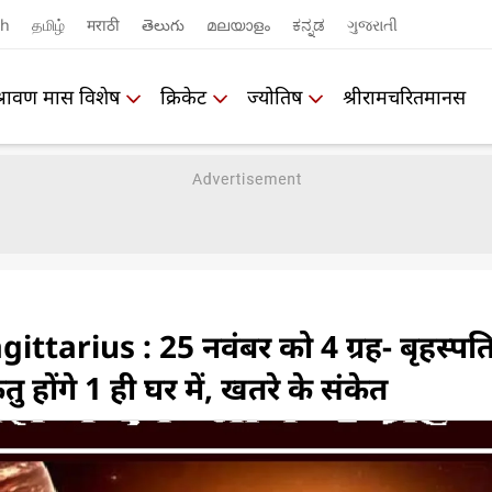
sh
தமிழ்
मराठी
తెలుగు
മലയാളം
ಕನ್ನಡ
ગુજરાતી
श्रावण मास विशेष
क्रिकेट
ज्योतिष
श्रीरामचरितमानस
ittarius : 25 नवंबर को 4 ग्रह- बृहस्पति
ु होंगे 1 ही घर में, खतरे के संकेत