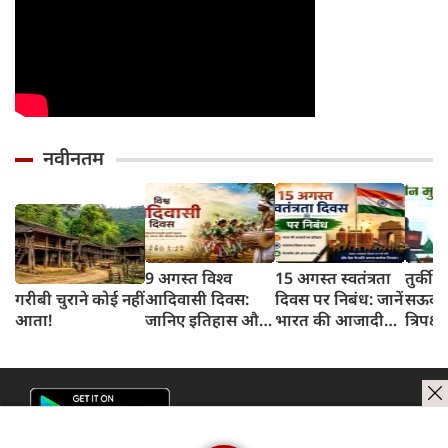
नवीनतम
9 अगस्त विश्व
15 अगस्त स्वतंत्रता
तुर्की
गरीबी चुराने कोई नहीं
आदिवासी दिवस:
दिवस पर निबंध: जानें
सऊदी 
आता!
जानिए इतिहास और
भारत की आजादी
त्रिपक्ष
इसका महत्व
का इतिहास और
समझौ
महत्व