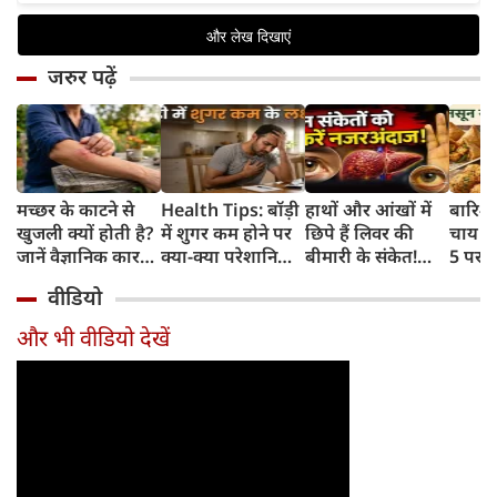
जरुर पढ़ें
मच्छर के काटने से
Health Tips: बॉड़ी
हाथों और आंखों में
बारिश 
खुजली क्यों होती है?
में शुगर कम होने पर
छिपे हैं लिवर की
चाय के
जानें वैज्ञानिक कारण
क्या-क्या परेशानियां
बीमारी के संकेत!
5 परफे
और उपचार
होती हैं, जानें काम की
भूलकर भी न करें इन्हें
कॉम्बि
वीडियो
बातें
नजरअंदाज
क्रिस्पी
कोई क
और भी वीडियो देखें