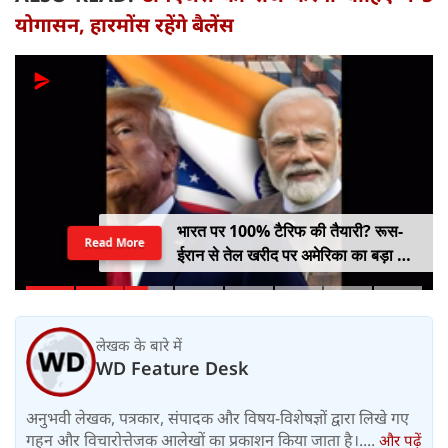
योगासन, हारमोंस रहेंगे बैलेंस
भारत पर 100% टैरिफ की तैयारी? रूस-
Read More
ईरान से तेल खरीद पर अमेरिका का बड़ा वार,
सीनेट में बिल पास
लेखक के बारे में
WD Feature Desk
अनुभवी लेखक, पत्रकार, संपादक और विषय-विशेषज्ञों द्वारा लिखे गए
गहन और विचारोत्तेजक आलेखों का प्रकाशन किया जाता है।....
और पढ़ें