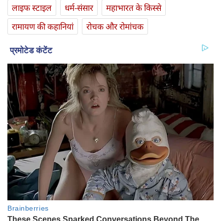
लाइफ स्‍टाइल
धर्म-संसार
महाभारत के किस्से
रामायण की कहानियां
रोचक और रोमांचक