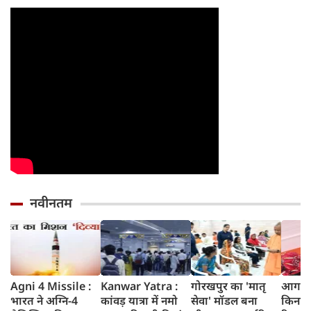
नए नियम जान लें
पत्नी
वारंटी, कीमत जानेंगे
वरना पछताएंगे
तो हो जाएंगे हैरान
नवीनतम
Agni 4 Missile :
Kanwar Yatra :
गोरखपुर का 'मातृ
आगरा म
भारत ने अग्नि-4
कांवड़ यात्रा में नमो
सेवा' मॉडल बना
किनारे